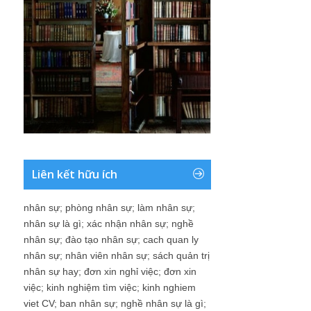
Liên kết hữu ích
nhân sự
;
phòng nhân sự
;
làm nhân sự
;
nhân sự là gì
;
xác nhận nhân sự
;
nghề
nhân sự
;
đào tạo nhân sự
;
cach quan ly
nhân sự
;
nhân viên nhân sự
;
sách quản trị
nhân sự hay
;
đơn xin nghỉ việc
;
đơn xin
việc
;
kinh nghiệm tìm việc
;
kinh nghiem
viet CV
;
ban nhân sự
;
nghề nhân sự là gì
;