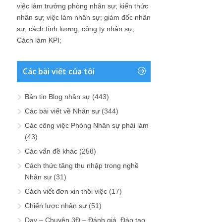
việc làm trưởng phòng nhân sự
;
kiến thức
nhân sự
;
việc làm nhân sự
;
giám đốc nhân
sự
;
cách tính lương
;
công ty nhân sự
;
Cách làm KPI
;
Các bài viết của tôi
Bản tin Blog nhân sự
(443)
Các bài viết về Nhân sự
(344)
Các công việc Phòng Nhân sự phải làm
(43)
Các vấn đề khác
(258)
Cách thức tăng thu nhập trong nghề
Nhân sự
(31)
Cách viết đơn xin thôi việc
(17)
Chiến lược nhân sự
(51)
Dạy – Chuyện 3Đ – Đánh giá, Đào tạo,