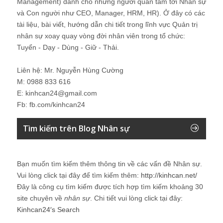
Management) dành cho những người quan tâm tới Nhân sự
và Con người như CEO, Manager, HRM, HR). Ở đây có các
tài liệu, bài viết, hướng dẫn chi tiết trong lĩnh vực Quản trị
nhân sự xoay quay vòng đời nhân viên trong tổ chức:
Tuyển - Dạy - Dùng - Giữ - Thải.
Liên hệ: Mr. Nguyễn Hùng Cường
M: 0988 833 616
E: kinhcan24@gmail.com
Fb: fb.com/kinhcan24
Tìm kiếm trên Blog Nhân sự
Bạn muốn tìm kiếm thêm thông tin về các vấn đề
Nhân sự
.
Vui lòng click tại đây để tìm kiếm thêm:
http://kinhcan.net/
Đây là công cụ tìm kiếm được tích hợp tìm kiếm khoảng 30
site chuyên về
nhân sự
. Chi tiết vui lòng click tại đây:
Kinhcan24′s Search