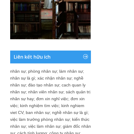
Liên kết hữu ích
nhân sự
;
phòng nhân sự
;
làm nhân sự
;
nhân sự là gì
;
xác nhận nhân sự
;
nghề
nhân sự
;
đào tạo nhân sự
;
cach quan ly
nhân sự
;
nhân viên nhân sự
;
sách quản trị
nhân sự hay
;
đơn xin nghỉ việc
;
đơn xin
việc
;
kinh nghiệm tìm việc
;
kinh nghiem
viet CV
;
ban nhân sự
;
nghề nhân sự là gì
;
việc làm trưởng phòng nhân sự
;
kiến thức
nhân sự
;
việc làm nhân sự
;
giám đốc nhân
sự
;
cách tính lương
;
công ty nhân sự
;