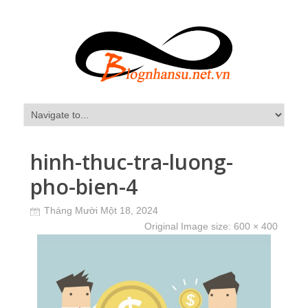
hinh-thuc-tra-luong-
pho-bien-4
Tháng Mười Một 18, 2024
Original Image size:
600 × 400