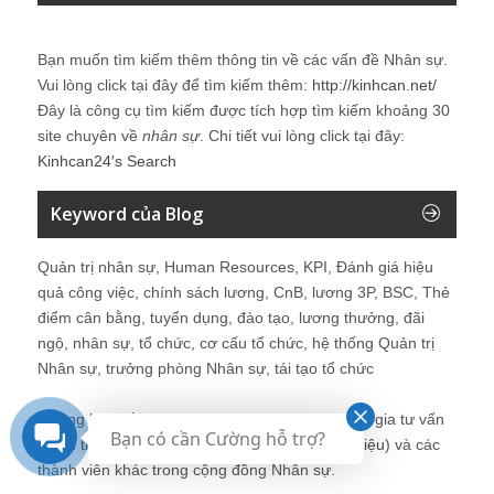
Bạn muốn tìm kiếm thêm thông tin về các vấn đề
Nhân sự
.
Vui lòng click tại đây để tìm kiếm thêm:
http://kinhcan.net/
Đây là công cụ tìm kiếm được tích hợp tìm kiếm khoảng 30
site chuyên về
nhân sự
. Chi tiết vui lòng click tại đây:
Kinhcan24′s Search
Keyword của Blog
Quản trị nhân sự, Human Resources, KPI, Đánh giá hiệu
quả công việc, chính sách lương, CnB, lương 3P, BSC, Thẻ
điểm cân bằng, tuyển dụng, đào tạo, lương thưởng, đãi
ngộ, nhân sự, tổ chức, cơ cấu tổ chức, hệ thống Quản trị
Nhân sự, trưởng phòng Nhân sự, tái tạo tổ chức
Những bài viết tại blog được chia sẻ bởi chuyên gia tư vấn
Bạn có cần Cường hỗ trợ?
Quản trị Nhân sự Nguyễn Hùng Cường (
giới thiệu
) và các
thành viên khác trong cộng đồng Nhân sự.