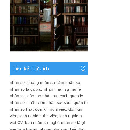
Liên kết hữu ích
nhân sự
;
phòng nhân sự
;
làm nhân sự
;
nhân sự là gì
;
xác nhận nhân sự
;
nghề
nhân sự
;
đào tạo nhân sự
;
cach quan ly
nhân sự
;
nhân viên nhân sự
;
sách quản trị
nhân sự hay
;
đơn xin nghỉ việc
;
đơn xin
việc
;
kinh nghiệm tìm việc
;
kinh nghiem
viet CV
;
ban nhân sự
;
nghề nhân sự là gì
;
việc làm trưởng phòng nhân sự
;
kiến thức