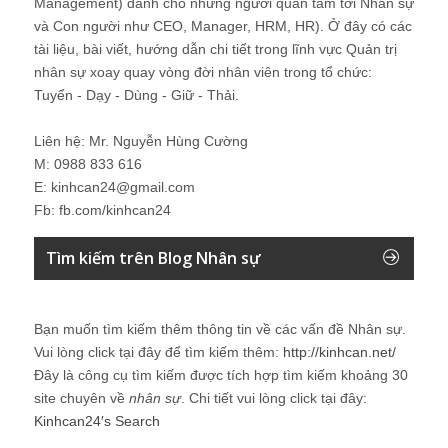
Management) dành cho những người quan tâm tới Nhân sự
và Con người như CEO, Manager, HRM, HR). Ở đây có các
tài liệu, bài viết, hướng dẫn chi tiết trong lĩnh vực Quản trị
nhân sự xoay quay vòng đời nhân viên trong tổ chức:
Tuyển - Dạy - Dùng - Giữ - Thải.
Liên hệ: Mr. Nguyễn Hùng Cường
M: 0988 833 616
E: kinhcan24@gmail.com
Fb: fb.com/kinhcan24
Tìm kiếm trên Blog Nhân sự
Bạn muốn tìm kiếm thêm thông tin về các vấn đề
Nhân sự
.
Vui lòng click tại đây để tìm kiếm thêm:
http://kinhcan.net/
Đây là công cụ tìm kiếm được tích hợp tìm kiếm khoảng 30
site chuyên về
nhân sự
. Chi tiết vui lòng click tại đây:
Kinhcan24′s Search