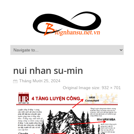
nui nhan su-min
Tháng Mười 25, 2024
Original Image size:
932 × 701