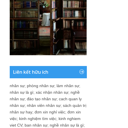
Liên kết hữu ích
nhân sự
;
phòng nhân sự
;
làm nhân sự
;
nhân sự là gì
;
xác nhận nhân sự
;
nghề
nhân sự
;
đào tạo nhân sự
;
cach quan ly
nhân sự
;
nhân viên nhân sự
;
sách quản trị
nhân sự hay
;
đơn xin nghỉ việc
;
đơn xin
việc
;
kinh nghiệm tìm việc
;
kinh nghiem
viet CV
;
ban nhân sự
;
nghề nhân sự là gì
;