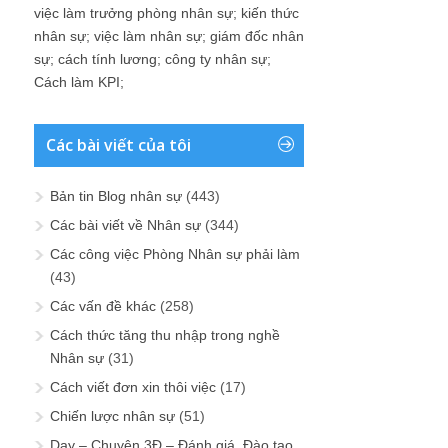
việc làm trưởng phòng nhân sự
;
kiến thức
nhân sự
;
việc làm nhân sự
;
giám đốc nhân
sự
;
cách tính lương
;
công ty nhân sự
;
Cách làm KPI
;
Các bài viết của tôi
Bản tin Blog nhân sự
(443)
Các bài viết về Nhân sự
(344)
Các công việc Phòng Nhân sự phải làm
(43)
Các vấn đề khác
(258)
Cách thức tăng thu nhập trong nghề
Nhân sự
(31)
Cách viết đơn xin thôi việc
(17)
Chiến lược nhân sự
(51)
Dạy – Chuyện 3Đ – Đánh giá, Đào tạo,