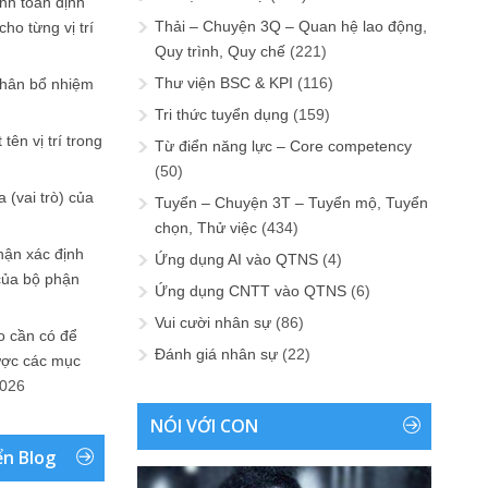
ính toán định
Thải – Chuyện 3Q – Quan hệ lao động,
ho từng vị trí
Quy trình, Quy chế
(221)
Thư viện BSC & KPI
(116)
phân bổ nhiệm
Tri thức tuyển dụng
(159)
tên vị trí trong
Từ điển năng lực – Core competency
(50)
 (vai trò) của
Tuyển – Chuyện 3T – Tuyển mộ, Tuyển
chọn, Thử việc
(434)
hận xác định
Ứng dụng AI vào QTNS
(4)
của bộ phận
Ứng dụng CNTT vào QTNS
(6)
Vui cười nhân sự
(86)
 cần có để
Đánh giá nhân sự
(22)
ược các mục
2026
NÓI VỚI CON
ển Blog