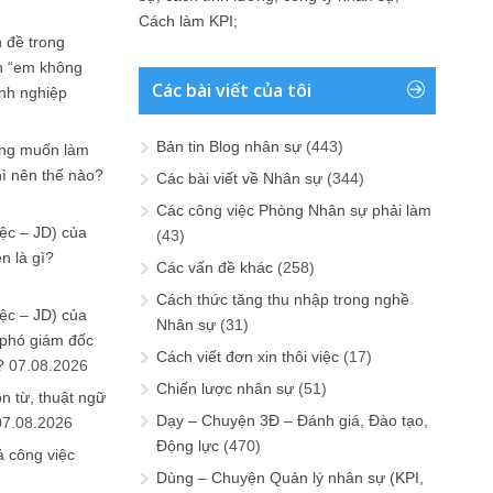
Cách làm KPI
;
 đề trong
n “em không
Các bài viết của tôi
anh nghiệp
Bản tin Blog nhân sự
(443)
ưng muốn làm
hì nên thế nào?
Các bài viết về Nhân sự
(344)
Các công việc Phòng Nhân sự phải làm
ệc – JD) của
(43)
n là gì?
Các vấn đề khác
(258)
Cách thức tăng thu nhập trong nghề
ệc – JD) của
Nhân sự
(31)
 phó giám đốc
Cách viết đơn xin thôi việc
(17)
?
07.08.2026
Chiến lược nhân sự
(51)
n từ, thuật ngữ
Dạy – Chuyện 3Đ – Đánh giá, Đào tạo,
07.08.2026
Động lực
(470)
ả công việc
Dùng – Chuyện Quản lý nhân sự (KPI,