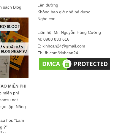
Lên đường
ản sách Blog
Không bao giờ nhỏ bé được
Nghe con.
Liên hệ: Mr. Nguyễn Hùng Cường
M: 0988 833 616
E: kinhcan24@gmail.com
Fb: fb.com/kinhcan24
TẠO MIỄN PHÍ
o miễn phí
hansu.net
hực tập, Nâng
 câu hỏi: "Làm
g ?"