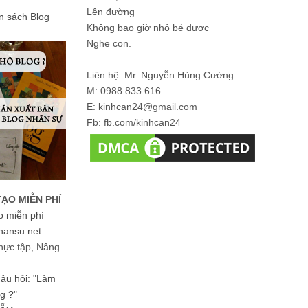
Lên đường
ản sách Blog
Không bao giờ nhỏ bé được
Nghe con.
Liên hệ: Mr. Nguyễn Hùng Cường
M: 0988 833 616
E: kinhcan24@gmail.com
Fb: fb.com/kinhcan24
TẠO MIỄN PHÍ
o miễn phí
hansu.net
hực tập, Nâng
 câu hỏi: "Làm
g ?"