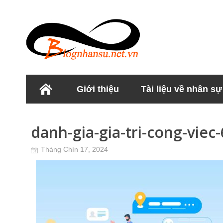
Giới thiệu
Tài liệu về nhân sự
Học viện Nhân sư
danh-gia-gia-tri-cong-viec-
Tháng Chín 17, 2024