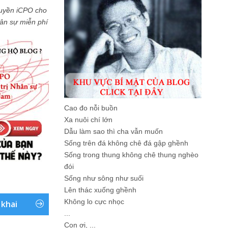
uyền iCPO cho
Nhân sự miễn phí
Cao đo nỗi buồn
Xa nuôi chí lớn
Dẫu làm sao thì cha vẫn muốn
Sống trên đá không chê đá gập ghềnh
Sống trong thung không chê thung nghèo
đói
Sống như sông như suối
Lên thác xuống ghềnh
Không lo cực nhọc
 khai
...
Con ơi, ...