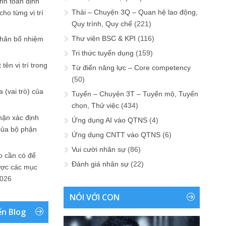
ính toán định
Thải – Chuyện 3Q – Quan hệ lao động,
ho từng vị trí
Quy trình, Quy chế
(221)
Thư viện BSC & KPI
(116)
phân bổ nhiệm
Tri thức tuyển dụng
(159)
tên vị trí trong
Từ điển năng lực – Core competency
(50)
 (vai trò) của
Tuyển – Chuyện 3T – Tuyển mộ, Tuyển
chọn, Thử việc
(434)
hận xác định
Ứng dụng AI vào QTNS
(4)
của bộ phận
Ứng dụng CNTT vào QTNS
(6)
Vui cười nhân sự
(86)
 cần có để
Đánh giá nhân sự
(22)
ược các mục
2026
NÓI VỚI CON
ển Blog