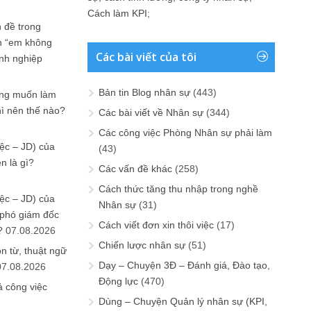
Cách làm KPI
;
 đề trong
n “em không
Các bài viết của tôi
anh nghiệp
Bản tin Blog nhân sự
(443)
ưng muốn làm
hì nên thế nào?
Các bài viết về Nhân sự
(344)
Các công việc Phòng Nhân sự phải làm
ệc – JD) của
(43)
n là gì?
Các vấn đề khác
(258)
Cách thức tăng thu nhập trong nghề
ệc – JD) của
Nhân sự
(31)
 phó giám đốc
Cách viết đơn xin thôi việc
(17)
?
07.08.2026
Chiến lược nhân sự
(51)
n từ, thuật ngữ
Dạy – Chuyện 3Đ – Đánh giá, Đào tạo,
07.08.2026
Động lực
(470)
ả công việc
Dùng – Chuyện Quản lý nhân sự (KPI,