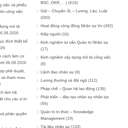
BSC, OKR, …)
(616)
 việc và phiếu
Giữ – Chuyện 3L – Lương, Lậu, Luật
tin công việc
(583)
Hoạt động cộng đồng Nhân sự Vn
(492)
 dựng mô tả
06.08.2026
Kiếp người
(16)
ục đích thiết kế
Kinh nghiệm tư vấn Quản trị Nhân sự
026
(17)
n cách làm cơ
Kinh nghiệm xây dựng mô tả công việc
anh
06.08.2026
(8)
ợp phê duyệt,
Lãnh đạo nhân sự
(8)
in và tham mưu
Lương thưởng và đãi ngộ
(112)
6
Pháp chế – Quan hệ lao động
(136)
ch làm hệ
Phát triển – đào tạo nhân sự nhân lực
t cho các vị trí
(56)
6
Quản trị tri thức – Knowledge
 và phân quyền
Management
(19)
Tài liệu nhân sự
(133)