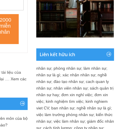
Liên kết hữu ích
nhân sự
;
phòng nhân sự
;
làm nhân sự
;
tài liệu của
nhân sự là gì
;
xác nhận nhân sự
;
nghề
i ....
Xem các
nhân sự
;
đào tạo nhân sự
;
cach quan ly
nhân sự
;
nhân viên nhân sự
;
sách quản trị
nhân sự hay
;
đơn xin nghỉ việc
;
đơn xin
việc
;
kinh nghiệm tìm việc
;
kinh nghiem
viet CV
;
ban nhân sự
;
nghề nhân sự là gì
;
việc làm trưởng phòng nhân sự
;
kiến thức
yên môn của bộ
nhân sự
;
việc làm nhân sự
;
giám đốc nhân
nào?
sự
;
cách tính lương
;
công ty nhân sự
;