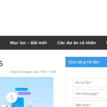
Mục lục – Bài mới
Các dự án cá nhân
6
Quà tặng tài liệu
Original Image size:
600 × 400