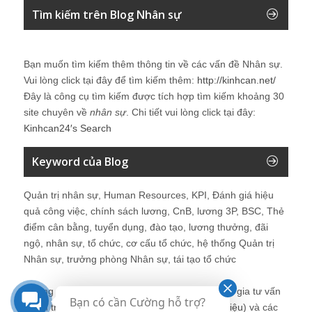
Tìm kiếm trên Blog Nhân sự
Bạn muốn tìm kiếm thêm thông tin về các vấn đề
Nhân sự
.
Vui lòng click tại đây để tìm kiếm thêm:
http://kinhcan.net/
Đây là công cụ tìm kiếm được tích hợp tìm kiếm khoảng 30
site chuyên về
nhân sự
. Chi tiết vui lòng click tại đây:
Kinhcan24′s Search
Keyword của Blog
Quản trị nhân sự, Human Resources, KPI, Đánh giá hiệu
quả công việc, chính sách lương, CnB, lương 3P, BSC, Thẻ
điểm cân bằng, tuyển dụng, đào tạo, lương thưởng, đãi
ngộ, nhân sự, tổ chức, cơ cấu tổ chức, hệ thống Quản trị
Nhân sự, trưởng phòng Nhân sự, tái tạo tổ chức
Những bài viết tại blog được chia sẻ bởi chuyên gia tư vấn
Bạn có cần Cường hỗ trợ?
Quản trị Nhân sự Nguyễn Hùng Cường (
giới thiệu
) và các