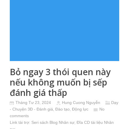
Bỏ ngay 3 thói quen này
nếu không muốn bị sếp
đánh giá thấp
Tháng Tư 23, 2024
Hung Cuong Nguyễn
Dạy
- Chuyện 3Đ - Đánh giá, Đào tạo, Động lực
No
comments
Link tài trợ:
Seri sách Blog Nhân sự
; Đĩa CD
tài liệu Nhân