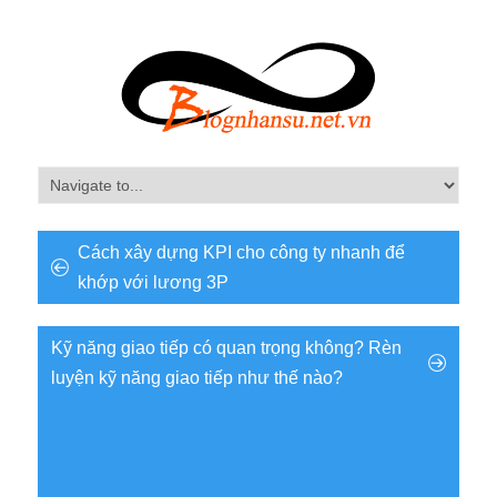
Cách xây dựng KPI cho công ty nhanh để
khớp với lương 3P
Kỹ năng giao tiếp có quan trọng không? Rèn
luyện kỹ năng giao tiếp như thế nào?