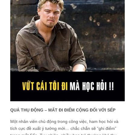
QUÁ THỤ ĐỘNG – MẤT ĐI ĐIỂM CỘNG ĐỐI VỚI SẾP
Một nhân viên chủ động trong công việc, ham học hỏi và
tích cực đề xuất ý tưởng mới… chắc chắn sẽ “ghi điểm”