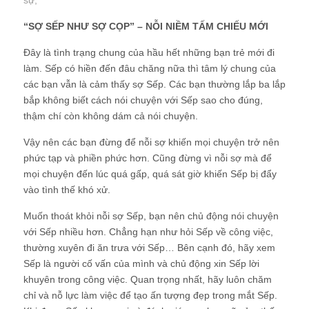
sự
;
“SỢ SẾP NHƯ SỢ CỌP” – NỖI NIỀM TẤM CHIẾU MỚI
Đây là tình trạng chung của hầu hết những bạn trẻ mới đi
làm. Sếp có hiền đến đâu chăng nữa thì tâm lý chung của
các bạn vẫn là cảm thấy sợ Sếp. Các bạn thường lắp ba lắp
bắp không biết cách nói chuyện với Sếp sao cho đúng,
thậm chí còn không dám cả nói chuyện.
Vậy nên các bạn đừng để nỗi sợ khiến mọi chuyện trở nên
phức tạp và phiền phức hơn. Cũng đừng vì nỗi sợ mà để
mọi chuyện đến lúc quá gấp, quá sát giờ khiến Sếp bị đẩy
vào tình thế khó xử.
Muốn thoát khỏi nỗi sợ Sếp, bạn nên chủ động nói chuyện
với Sếp nhiều hơn. Chẳng hạn như hỏi Sếp về công việc,
thường xuyên đi ăn trưa với Sếp… Bên cạnh đó, hãy xem
Sếp là người cố vấn của mình và chủ động xin Sếp lời
khuyên trong công việc. Quan trọng nhất, hãy luôn chăm
chỉ và nỗ lực làm việc để tạo ấn tượng đẹp trong mắt Sếp.