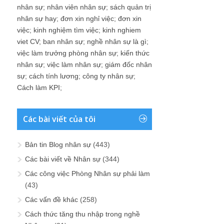
nhân sự
;
nhân viên nhân sự
;
sách quản trị
nhân sự hay
;
đơn xin nghỉ việc
;
đơn xin
việc
;
kinh nghiệm tìm việc
;
kinh nghiem
viet CV
;
ban nhân sự
;
nghề nhân sự là gì
;
việc làm trưởng phòng nhân sự
;
kiến thức
nhân sự
;
việc làm nhân sự
;
giám đốc nhân
sự
;
cách tính lương
;
công ty nhân sự
;
Cách làm KPI
;
Các bài viết của tôi
Bản tin Blog nhân sự
(443)
Các bài viết về Nhân sự
(344)
Các công việc Phòng Nhân sự phải làm
(43)
Các vấn đề khác
(258)
Cách thức tăng thu nhập trong nghề