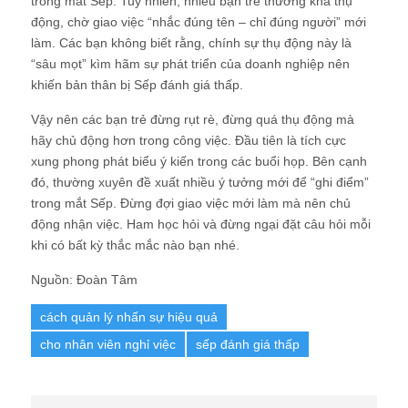
trong mắt Sếp. Tuy nhiên, nhiều bạn trẻ thường khá thụ
động, chờ giao việc “nhắc đúng tên – chỉ đúng người” mới
làm. Các bạn không biết rằng, chính sự thụ động này là
“sâu mọt” kìm hãm sự phát triển của doanh nghiệp nên
khiến bản thân bị Sếp đánh giá thấp.
Vậy nên các bạn trẻ đừng rụt rè, đừng quá thụ động mà
hãy chủ động hơn trong công việc. Đầu tiên là tích cực
xung phong phát biểu ý kiến trong các buổi họp. Bên cạnh
đó, thường xuyên đề xuất nhiều ý tưởng mới để “ghi điểm”
trong mắt Sếp. Đừng đợi giao việc mới làm mà nên chủ
động nhận việc. Ham học hỏi và đừng ngại đặt câu hỏi mỗi
khi có bất kỳ thắc mắc nào bạn nhé.
Nguồn: Đoàn Tâm
cách quản lý nhấn sự hiệu quả
cho nhân viên nghỉ việc
sếp đánh giá thấp