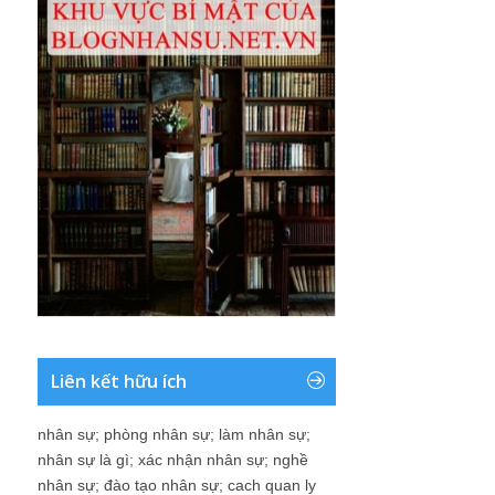
Liên kết hữu ích
nhân sự
;
phòng nhân sự
;
làm nhân sự
;
nhân sự là gì
;
xác nhận nhân sự
;
nghề
nhân sự
;
đào tạo nhân sự
;
cach quan ly