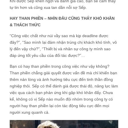
Khi được Sếp khen ngợi và đánh giá cao, bạn sẽ cảm thấy
tự tin hơn và cũng xua tan dần nỗi sợ Sếp.
HAY THAN PHIỀN – NHÌN ĐÂU CŨNG THẤY KHÓ KHĂN
& THÁCH THỨC
“Công việc chất như núi vầy sao mà kịp deadline được
đây?”, “Sao mình lại đảm nhận trúng chị khách khó tính, vô
lý đến vậy chứ?”, “Thiết bị và nhân sự công ty mình sao
đáp ứng tốt yêu cầu của đối tác được?”…
Bạn có hay than phiền trong công việc như vậy không?
Than phiền chẳng giải quyết được vấn đề mà chỉ khiến bạn
thêm nản lòng và ảnh hưởng tiêu cực đến tinh thần đồng
nghiệp thôi. Sếp có thể đánh giá được thái độ, năng lực làm
việc qua cách bạn phản ứng khi gặp khó khăn đấy. Chưa
kể, không có vị Sếp nào muốn đội nhóm trong công ty có
người hay than phiền lại còn tác động tiêu cực đến mọi
người xung quanh cả.