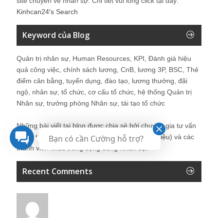
site chuyên về
nhân sự
. Chi tiết vui lòng click tại đây:
Kinhcan24′s Search
Keyword của Blog
Quản trị nhân sự, Human Resources, KPI, Đánh giá hiệu
quả công việc, chính sách lương, CnB, lương 3P, BSC, Thẻ
điểm cân bằng, tuyển dụng, đào tạo, lương thưởng, đãi
ngộ, nhân sự, tổ chức, cơ cấu tổ chức, hệ thống Quản trị
Nhân sự, trưởng phòng Nhân sự, tái tạo tổ chức
Những bài viết tại blog được chia sẻ bởi chuyên gia tư vấn
Quản trị Nhân sự Nguyễn Hùng Cường (
giới thiệu
) và các
Bạn có cần Cường hỗ trợ?
thành viên khác trong cộng đồng Nhân sự.
Recent Comments