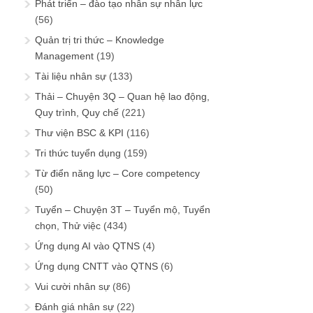
Phát triển – đào tạo nhân sự nhân lực
(56)
Quản trị tri thức – Knowledge
Management
(19)
Tài liệu nhân sự
(133)
Thải – Chuyện 3Q – Quan hệ lao động,
Quy trình, Quy chế
(221)
Thư viện BSC & KPI
(116)
Tri thức tuyển dụng
(159)
Từ điển năng lực – Core competency
(50)
Tuyển – Chuyện 3T – Tuyển mộ, Tuyển
chọn, Thử việc
(434)
Ứng dụng AI vào QTNS
(4)
Ứng dụng CNTT vào QTNS
(6)
Vui cười nhân sự
(86)
Đánh giá nhân sự
(22)