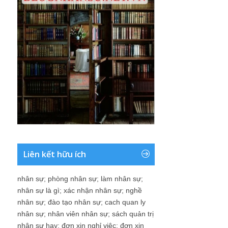
Liên kết hữu ích
nhân sự
;
phòng nhân sự
;
làm nhân sự
;
nhân sự là gì
;
xác nhận nhân sự
;
nghề
nhân sự
;
đào tạo nhân sự
;
cach quan ly
nhân sự
;
nhân viên nhân sự
;
sách quản trị
nhân sự hay
;
đơn xin nghỉ việc
;
đơn xin