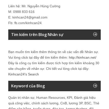
Liên hệ: Mr. Nguyễn Hùng Cường
M: 0988 833 616
E: kinhcan24@gmail.com
Fb: fb.com/kinhcan24
Tìm kiếm trên Blog Nhân sự
Bạn muốn tìm kiếm thêm thông tin về các vấn đề
Nhân sự
.
Vui lòng click tại đây để tìm kiếm thêm:
http://kinhcan.net/
Đây là công cụ tìm kiếm được tích hợp tìm kiếm khoảng 30
site chuyên về
nhân sự
. Chi tiết vui lòng click tại đây:
Kinhcan24′s Search
Keyword của Blog
Quản trị nhân sự, Human Resources, KPI, Đánh giá hiệu
quả công việc, chính sách lương, CnB, lương 3P, BSC, Thẻ
điểm cân bằng, tuyển dụng, đào tạo, lương thưởng, đãi