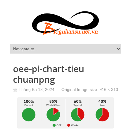
oee-pi-chart-tieu
chuanpng
Tháng Ba 13, 2024
Original Image size:
916 × 313