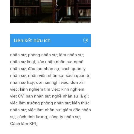
Liên kết hữu ích
nhân sự
;
phòng nhân sự
;
làm nhân sự
;
nhân sự là gì
;
xác nhận nhân sự
;
nghề
nhân sự
;
đào tạo nhân sự
;
cach quan ly
nhân sự
;
nhân viên nhân sự
;
sách quản trị
nhân sự hay
;
đơn xin nghỉ việc
;
đơn xin
việc
;
kinh nghiệm tìm việc
;
kinh nghiem
viet CV
;
ban nhân sự
;
nghề nhân sự là gì
;
việc làm trưởng phòng nhân sự
;
kiến thức
nhân sự
;
việc làm nhân sự
;
giám đốc nhân
sự
;
cách tính lương
;
công ty nhân sự
;
Cách làm KPI
;