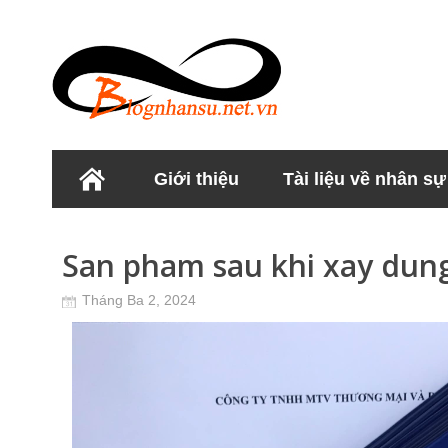
Giới thiệu
Tài liệu về nhân sự
Học viện Nhân sư
San pham sau khi xay dung
Tháng Ba 2, 2024