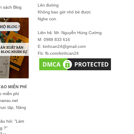
Lên đường
ản sách Blog
Không bao giờ nhỏ bé được
Nghe con.
Liên hệ: Mr. Nguyễn Hùng Cường
M: 0988 833 616
E: kinhcan24@gmail.com
Fb: fb.com/kinhcan24
TẠO MIỄN PHÍ
o miễn phí
hansu.net
hực tập, Nâng
 câu hỏi: "Làm
g ?"