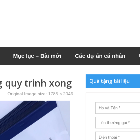
Mục lục – Bài mới
Các dự án cá nhân
 quy trinh xong
Quà tặng tài liệu
Original Image size:
1785 × 2046