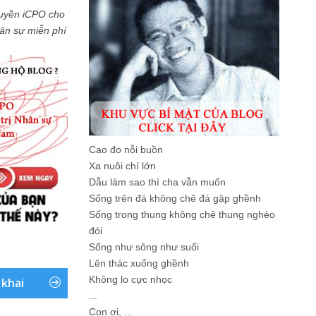
uyền iCPO cho
Nhân sự miễn phí
Cao đo nỗi buồn
Xa nuôi chí lớn
Dẫu làm sao thì cha vẫn muốn
Sống trên đá không chê đá gập ghềnh
Sống trong thung không chê thung nghèo
đói
Sống như sông như suối
Lên thác xuống ghềnh
Không lo cực nhọc
 khai
...
Con ơi, ...