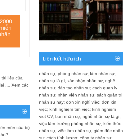
Liên kết hữu ích
nhân sự
;
phòng nhân sự
;
làm nhân sự
;
tài liệu của
nhân sự là gì
;
xác nhận nhân sự
;
nghề
i ....
Xem các
nhân sự
;
đào tạo nhân sự
;
cach quan ly
nhân sự
;
nhân viên nhân sự
;
sách quản trị
nhân sự hay
;
đơn xin nghỉ việc
;
đơn xin
việc
;
kinh nghiệm tìm việc
;
kinh nghiem
viet CV
;
ban nhân sự
;
nghề nhân sự là gì
;
việc làm trưởng phòng nhân sự
;
kiến thức
yên môn của bộ
nhân sự
;
việc làm nhân sự
;
giám đốc nhân
nào?
sự
;
cách tính lương
;
công ty nhân sự
;