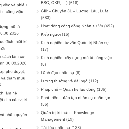
BSC, OKR, …)
(616)
 việc và phiếu
Giữ – Chuyện 3L – Lương, Lậu, Luật
tin công việc
(583)
Hoạt động cộng đồng Nhân sự Vn
(492)
 dựng mô tả
06.08.2026
Kiếp người
(16)
ục đích thiết kế
Kinh nghiệm tư vấn Quản trị Nhân sự
026
(17)
n cách làm cơ
Kinh nghiệm xây dựng mô tả công việc
anh
06.08.2026
(8)
ợp phê duyệt,
Lãnh đạo nhân sự
(8)
in và tham mưu
Lương thưởng và đãi ngộ
(112)
6
Pháp chế – Quan hệ lao động
(136)
ch làm hệ
Phát triển – đào tạo nhân sự nhân lực
t cho các vị trí
(56)
6
Quản trị tri thức – Knowledge
 và phân quyền
Management
(19)
Tài liệu nhân sự
(133)