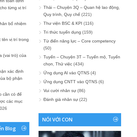
ính toán định
Thải – Chuyện 3Q – Quan hệ lao động,
ho từng vị trí
Quy trình, Quy chế
(221)
Thư viện BSC & KPI
(116)
phân bổ nhiệm
Tri thức tuyển dụng
(159)
tên vị trí trong
Từ điển năng lực – Core competency
(50)
 (vai trò) của
Tuyển – Chuyện 3T – Tuyển mộ, Tuyển
chọn, Thử việc
(434)
hận xác định
Ứng dụng AI vào QTNS
(4)
của bộ phận
Ứng dụng CNTT vào QTNS
(6)
Vui cười nhân sự
(86)
 cần có để
Đánh giá nhân sự
(22)
ược các mục
2026
NÓI VỚI CON
ển Blog