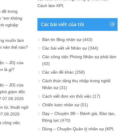
Cách làm KPI
;
 đề trong
n “em không
Các bài viết của tôi
anh nghiệp
Bản tin Blog nhân sự
(443)
ưng muốn làm
hì nên thế nào?
Các bài viết về Nhân sự
(344)
Các công việc Phòng Nhân sự phải làm
ệc – JD) của
(43)
n là gì?
Các vấn đề khác
(258)
Cách thức tăng thu nhập trong nghề
ệc – JD) của
Nhân sự
(31)
 phó giám đốc
Cách viết đơn xin thôi việc
(17)
?
07.08.2026
Chiến lược nhân sự
(51)
n từ, thuật ngữ
Dạy – Chuyện 3Đ – Đánh giá, Đào tạo,
07.08.2026
Động lực
(470)
ả công việc
Dùng – Chuyện Quản lý nhân sự (KPI,