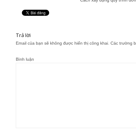
Cách xây dựng quy trình đơn
Pin It
Trả lời
Email của bạn sẽ không được hiển thị công khai.
Các trường b
Bình luận