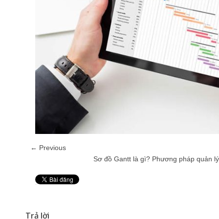
← Previous
Sơ đồ Gantt là gì? Phương pháp quản lý 
Pin It
Trả lời