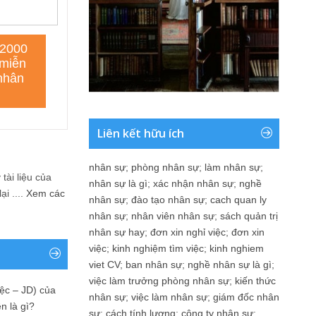
Liên kết hữu ích
nhân sự
;
phòng nhân sự
;
làm nhân sự
;
tài liệu của
nhân sự là gì
;
xác nhận nhân sự
;
nghề
i ....
Xem các
nhân sự
;
đào tạo nhân sự
;
cach quan ly
nhân sự
;
nhân viên nhân sự
;
sách quản trị
nhân sự hay
;
đơn xin nghỉ việc
;
đơn xin
việc
;
kinh nghiệm tìm việc
;
kinh nghiem
viet CV
;
ban nhân sự
;
nghề nhân sự là gì
;
việc làm trưởng phòng nhân sự
;
kiến thức
ệc – JD) của
nhân sự
;
việc làm nhân sự
;
giám đốc nhân
n là gì?
sự
;
cách tính lương
;
công ty nhân sự
;