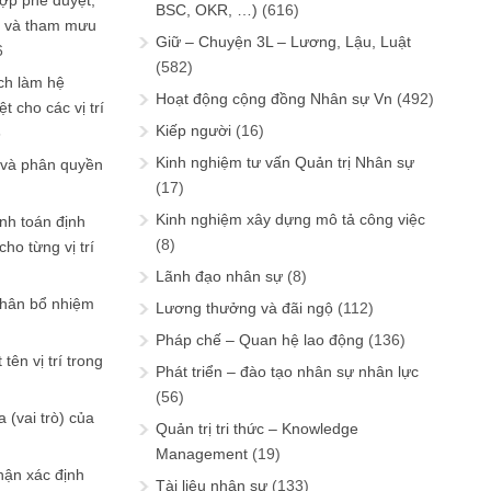
ợp phê duyệt,
BSC, OKR, …)
(616)
in và tham mưu
Giữ – Chuyện 3L – Lương, Lậu, Luật
6
(582)
ch làm hệ
Hoạt động cộng đồng Nhân sự Vn
(492)
t cho các vị trí
Kiếp người
(16)
6
Kinh nghiệm tư vấn Quản trị Nhân sự
 và phân quyền
(17)
Kinh nghiệm xây dựng mô tả công việc
ính toán định
(8)
ho từng vị trí
Lãnh đạo nhân sự
(8)
phân bổ nhiệm
Lương thưởng và đãi ngộ
(112)
Pháp chế – Quan hệ lao động
(136)
tên vị trí trong
Phát triển – đào tạo nhân sự nhân lực
(56)
 (vai trò) của
Quản trị tri thức – Knowledge
Management
(19)
hận xác định
Tài liệu nhân sự
(133)