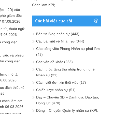
Cách làm KPI
;
ệc – JD) của
 phó giám đốc
Các bài viết của tôi
?
07.08.2026
n từ, thuật ngữ
Bản tin Blog nhân sự
(443)
07.08.2026
Các bài viết về Nhân sự
(344)
ả công việc
Các công việc Phòng Nhân sự phải làm
(43)
 việc và phiếu
tin công việc
Các vấn đề khác
(258)
Cách thức tăng thu nhập trong nghề
 dựng mô tả
Nhân sự
(31)
06.08.2026
Cách viết đơn xin thôi việc
(17)
ục đích thiết kế
Chiến lược nhân sự
(51)
026
Dạy – Chuyện 3Đ – Đánh giá, Đào tạo,
n cách làm cơ
Động lực
(470)
anh
06.08.2026
Dùng – Chuyện Quản lý nhân sự (KPI,