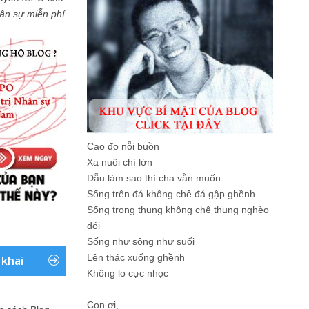
Nhân sự miễn phí
Cao đo nỗi buồn
Xa nuôi chí lớn
Dẫu làm sao thì cha vẫn muốn
Sống trên đá không chê đá gập ghềnh
Sống trong thung không chê thung nghèo
đói
Sống như sông như suối
Lên thác xuống ghềnh
 khai
Không lo cực nhọc
...
Con ơi, ...