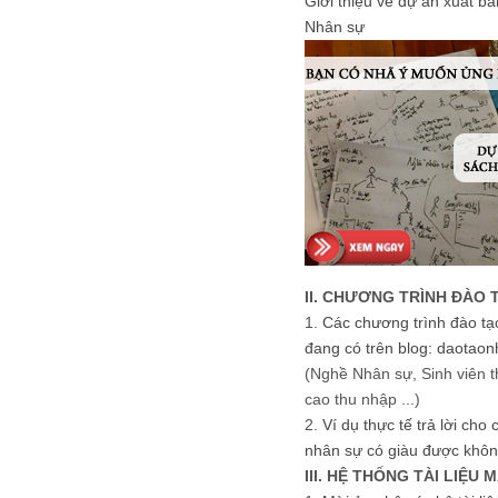
Giới thiệu về dự án xuất b
Nhân sự
II. CHƯƠNG TRÌNH ĐÀO 
1.
Các chương trình đào tạ
đang có trên blog: daotaon
(Nghề Nhân sự, Sinh viên t
cao thu nhập ...)
2.
Ví dụ thực tế trả lời cho
nhân sự có giàu được khôn
III. HỆ THỐNG TÀI LIỆU 