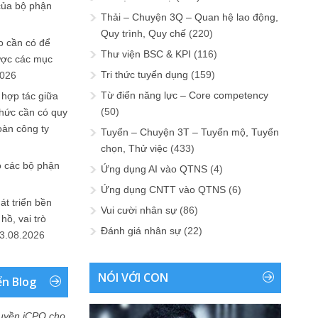
của bộ phận
Thải – Chuyện 3Q – Quan hệ lao động,
Quy trình, Quy chế
(220)
 cần có để
Thư viện BSC & KPI
(116)
ược các mục
Tri thức tuyển dụng
(159)
2026
Từ điển năng lực – Core competency
 hợp tác giữa
(50)
chức cần có quy
oàn công ty
Tuyển – Chuyện 3T – Tuyển mộ, Tuyển
chọn, Thử việc
(433)
o các bộ phận
Ứng dụng AI vào QTNS
(4)
Ứng dụng CNTT vào QTNS
(6)
át triển bền
Vui cười nhân sự
(86)
ồ, vai trò
Đánh giá nhân sự
(22)
3.08.2026
NÓI VỚI CON
ển Blog
uyền iCPO cho