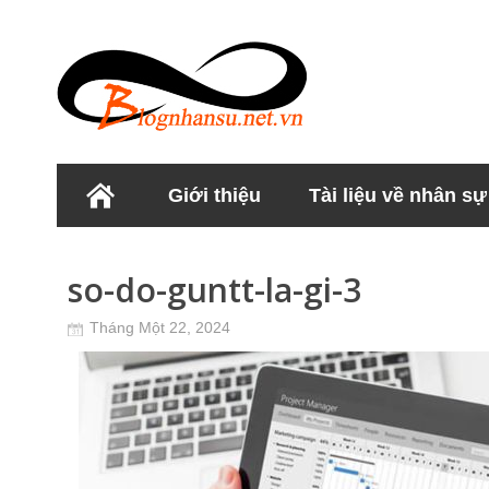
Giới thiệu
Tài liệu về nhân sự
Học viện Nhân sư
so-do-guntt-la-gi-3
Tháng Một 22, 2024