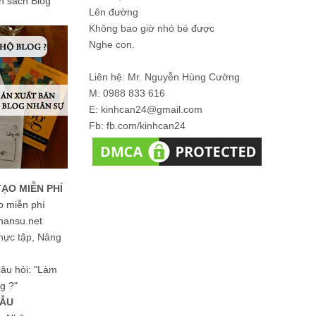
ản sách Blog
Lên đường
Không bao giờ nhỏ bé được
Nghe con.
Liên hệ: Mr. Nguyễn Hùng Cường
M: 0988 833 616
E: kinhcan24@gmail.com
Fb: fb.com/kinhcan24
TẠO MIỄN PHÍ
o miễn phí
hansu.net
hực tập, Nâng
 câu hỏi: "Làm
g ?"
MẪU