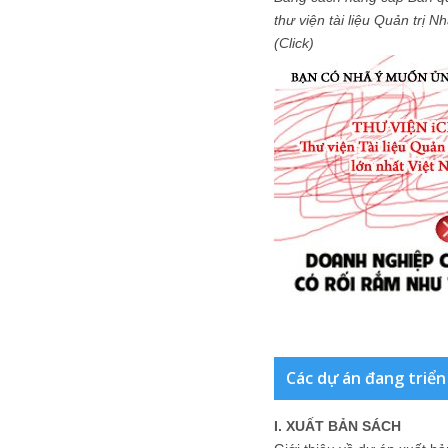
thư viện tài liệu Quản trị 
(Click)
Các dự án đang triển
I. XUẤT BẢN SÁCH