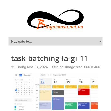
task-batching-la-gi-11
Tháng Một 13, 2024
Original Image size:
600 × 400