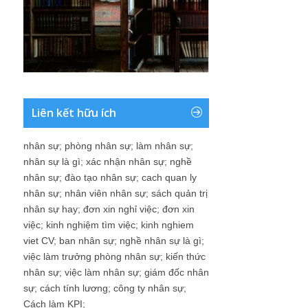
Liên kết hữu ích
nhân sự
;
phòng nhân sự
;
làm nhân sự
;
nhân sự là gì
;
xác nhận nhân sự
;
nghề
nhân sự
;
đào tạo nhân sự
;
cach quan ly
nhân sự
;
nhân viên nhân sự
;
sách quản trị
nhân sự hay
;
đơn xin nghỉ việc
;
đơn xin
việc
;
kinh nghiệm tìm việc
;
kinh nghiem
viet CV
;
ban nhân sự
;
nghề nhân sự là gì
;
việc làm trưởng phòng nhân sự
;
kiến thức
nhân sự
;
việc làm nhân sự
;
giám đốc nhân
sự
;
cách tính lương
;
công ty nhân sự
;
Cách làm KPI
;