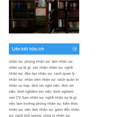
Liên kết hữu ích
nhân sự
;
phòng nhân sự
;
làm nhân sự
;
nhân sự là gì
;
xác nhận nhân sự
;
nghề
nhân sự
;
đào tạo nhân sự
;
cach quan ly
nhân sự
;
nhân viên nhân sự
;
sách quản trị
nhân sự hay
;
đơn xin nghỉ việc
;
đơn xin
việc
;
kinh nghiệm tìm việc
;
kinh nghiem
viet CV
;
ban nhân sự
;
nghề nhân sự là gì
;
việc làm trưởng phòng nhân sự
;
kiến thức
nhân sự
;
việc làm nhân sự
;
giám đốc nhân
sự
;
cách tính lương
;
công ty nhân sự
;