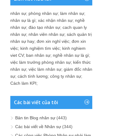
nhân sự
;
phòng nhân sự
;
làm nhân sự
;
nhân sự là gì
;
xác nhận nhân sự
;
nghề
nhân sự
;
đào tạo nhân sự
;
cach quan ly
nhân sự
;
nhân viên nhân sự
;
sách quản trị
nhân sự hay
;
đơn xin nghỉ việc
;
đơn xin
việc
;
kinh nghiệm tìm việc
;
kinh nghiem
viet CV
;
ban nhân sự
;
nghề nhân sự là gì
;
việc làm trưởng phòng nhân sự
;
kiến thức
nhân sự
;
việc làm nhân sự
;
giám đốc nhân
sự
;
cách tính lương
;
công ty nhân sự
;
Cách làm KPI
;
Các bài viết của tôi
Bản tin Blog nhân sự
(443)
Các bài viết về Nhân sự
(344)
Các công việc Phòng Nhân sự phải làm