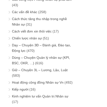
(43)
Các vấn đề khác
(258)
Cách thức tăng thu nhập trong nghề
Nhân sự
(31)
Cách viết đơn xin thôi việc
(17)
Chiến lược nhân sự
(51)
Dạy – Chuyện 3Đ – Đánh giá, Đào tạo,
Động lực
(470)
Dùng – Chuyện Quản lý nhân sự (KPI,
BSC, OKR, …)
(616)
Giữ – Chuyện 3L – Lương, Lậu, Luật
(583)
Hoạt động cộng đồng Nhân sự Vn
(492)
Kiếp người
(16)
Kinh nghiệm tư vấn Quản trị Nhân sự
(17)