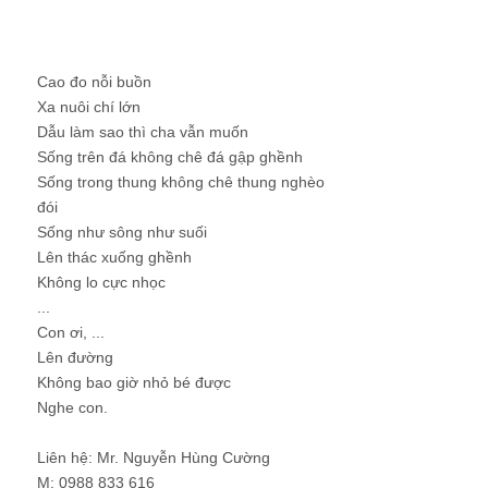
Cao đo nỗi buồn
Xa nuôi chí lớn
Dẫu làm sao thì cha vẫn muốn
Sống trên đá không chê đá gập ghềnh
Sống trong thung không chê thung nghèo
đói
Sống như sông như suối
Lên thác xuống ghềnh
Không lo cực nhọc
...
Con ơi, ...
Lên đường
Không bao giờ nhỏ bé được
Nghe con.
Liên hệ: Mr. Nguyễn Hùng Cường
M: 0988 833 616