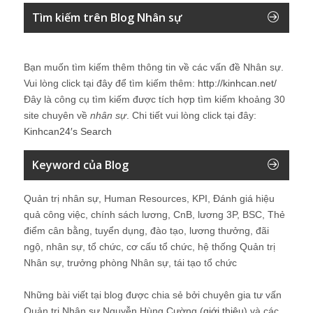
Tìm kiếm trên Blog Nhân sự
Bạn muốn tìm kiếm thêm thông tin về các vấn đề
Nhân sự
.
Vui lòng click tại đây để tìm kiếm thêm:
http://kinhcan.net/
Đây là công cụ tìm kiếm được tích hợp tìm kiếm khoảng 30
site chuyên về
nhân sự
. Chi tiết vui lòng click tại đây:
Kinhcan24′s Search
Keyword của Blog
Quản trị nhân sự, Human Resources, KPI, Đánh giá hiệu
quả công việc, chính sách lương, CnB, lương 3P, BSC, Thẻ
điểm cân bằng, tuyển dụng, đào tạo, lương thưởng, đãi
ngộ, nhân sự, tổ chức, cơ cấu tổ chức, hệ thống Quản trị
Nhân sự, trưởng phòng Nhân sự, tái tạo tổ chức
Những bài viết tại blog được chia sẻ bởi chuyên gia tư vấn
Quản trị Nhân sự Nguyễn Hùng Cường (
giới thiệu
) và các