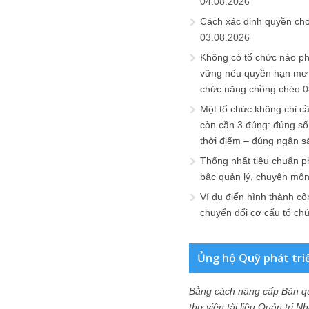
04.08.2026
Cách xác định quyền ch
03.08.2026
Không có tổ chức nào ph
vững nếu quyền hạn mơ h
chức năng chồng chéo
0
Một tổ chức không chỉ c
còn cần 3 đúng: đúng số
thời điểm – đúng ngân s
Thống nhất tiêu chuẩn p
bậc quản lý, chuyên mô
Ví dụ điển hình thành cô
chuyển đổi cơ cấu tổ ch
Ủng hộ Quỹ phát tri
Bằng cách nâng cấp Bản q
thư viện tài liệu Quản trị 