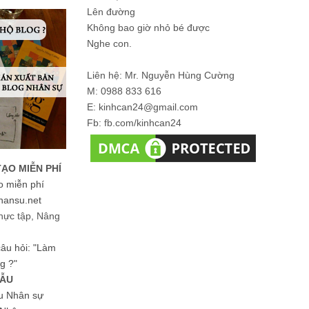
Lên đường
Không bao giờ nhỏ bé được
Nghe con.
Liên hệ: Mr. Nguyễn Hùng Cường
M: 0988 833 616
E: kinhcan24@gmail.com
Fb: fb.com/kinhcan24
TẠO MIỄN PHÍ
o miễn phí
hansu.net
hực tập, Nâng
 câu hỏi: "Làm
g ?"
MẪU
ệu Nhân sự