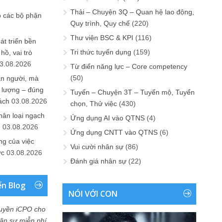
Thải – Chuyện 3Q – Quan hệ lao động,
o các bộ phận
Quy trình, Quy chế
(220)
Thư viện BSC & KPI
(116)
át triển bền
Tri thức tuyển dụng
(159)
ồ, vai trò
3.08.2026
Từ điển năng lực – Core competency
(50)
ần người, mà
 lượng – đúng
Tuyển – Chuyện 3T – Tuyển mộ, Tuyển
ách
03.08.2026
chọn, Thử việc
(430)
hân loại ngạch
Ứng dụng AI vào QTNS
(4)
n
03.08.2026
Ứng dụng CNTT vào QTNS
(6)
ng của việc
Vui cười nhân sự
(86)
ức
03.08.2026
Đánh giá nhân sự
(22)
ển Blog
NÓI VỚI CON
uyền iCPO cho
Nhân sự miễn phí