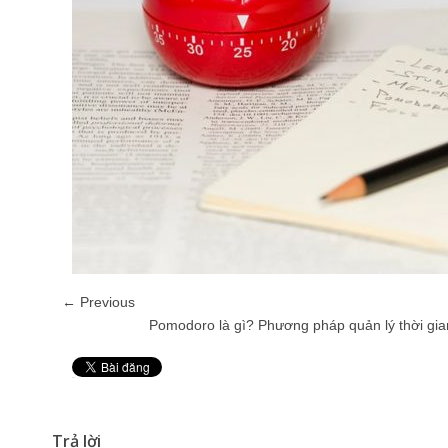
← Previous
Pomodoro là gì? Phương pháp quản lý thời gia
Pin It
Trả lời