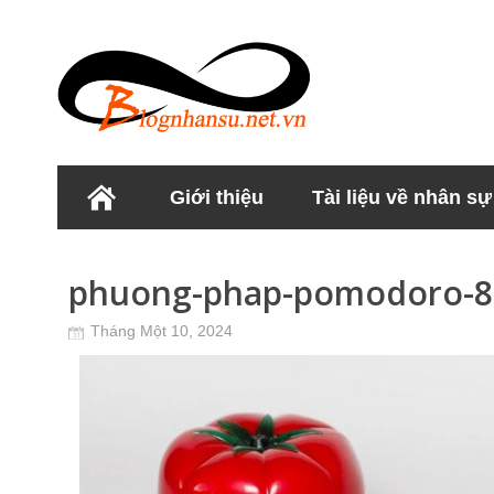
Giới thiệu
Tài liệu về nhân sự
Học viện Nhân sư
phuong-phap-pomodoro-8
Tháng Một 10, 2024