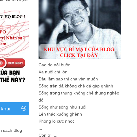
Cao đo nỗi buồn
Xa nuôi chí lớn
Dẫu làm sao thì cha vẫn muốn
Sống trên đá không chê đá gập ghềnh
Sống trong thung không chê thung nghèo
đói
Sống như sông như suối
 khai
Lên thác xuống ghềnh
Không lo cực nhọc
...
ản sách Blog
Con ơi, ...