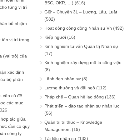
ính toán định
BSC, OKR, …)
(616)
ho từng vị trí
Giữ – Chuyện 3L – Lương, Lậu, Luật
(582)
phân bổ nhiệm
Hoạt động cộng đồng Nhân sự Vn
(492)
Kiếp người
(16)
tên vị trí trong
Kinh nghiệm tư vấn Quản trị Nhân sự
(17)
 (vai trò) của
Kinh nghiệm xây dựng mô tả công việc
(8)
hận xác định
Lãnh đạo nhân sự
(8)
của bộ phận
Lương thưởng và đãi ngộ
(112)
 cần có để
Pháp chế – Quan hệ lao động
(136)
ược các mục
Phát triển – đào tạo nhân sự nhân lực
2026
(56)
 hợp tác giữa
Quản trị tri thức – Knowledge
chức cần có quy
Management
(19)
oàn công ty
Tài liệu nhân sự
(133)