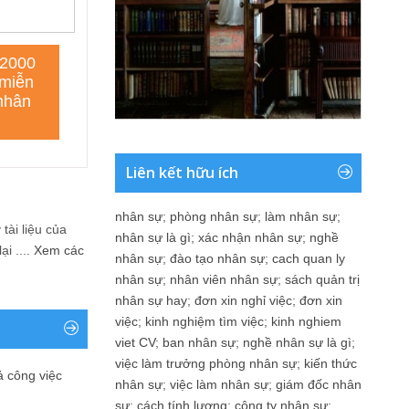
Liên kết hữu ích
nhân sự
;
phòng nhân sự
;
làm nhân sự
;
tài liệu của
nhân sự là gì
;
xác nhận nhân sự
;
nghề
i ....
Xem các
nhân sự
;
đào tạo nhân sự
;
cach quan ly
nhân sự
;
nhân viên nhân sự
;
sách quản trị
nhân sự hay
;
đơn xin nghỉ việc
;
đơn xin
việc
;
kinh nghiệm tìm việc
;
kinh nghiem
viet CV
;
ban nhân sự
;
nghề nhân sự là gì
;
việc làm trưởng phòng nhân sự
;
kiến thức
ả công việc
nhân sự
;
việc làm nhân sự
;
giám đốc nhân
sự
;
cách tính lương
;
công ty nhân sự
;