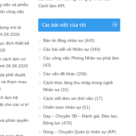
 việc và phiếu
Cách làm KPI
;
tin công việc
Các bài viết của tôi
 dựng mô tả
06.08.2026
Bản tin Blog nhân sự
(443)
ục đích thiết kế
Các bài viết về Nhân sự
(344)
026
Các công việc Phòng Nhân sự phải làm
n cách làm cơ
(43)
anh
06.08.2026
Các vấn đề khác
(258)
ợp phê duyệt,
in và tham mưu
Cách thức tăng thu nhập trong nghề
6
Nhân sự
(31)
ch làm hệ
Cách viết đơn xin thôi việc
(17)
t cho các vị trí
Chiến lược nhân sự
(51)
6
Dạy – Chuyện 3Đ – Đánh giá, Đào tạo,
 và phân quyền
Động lực
(470)
Dùng – Chuyện Quản lý nhân sự (KPI,