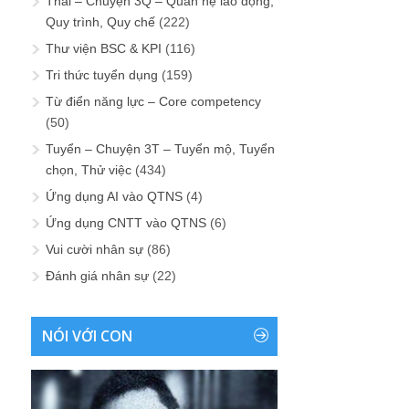
Thải – Chuyện 3Q – Quan hệ lao động,
Quy trình, Quy chế
(222)
Thư viện BSC & KPI
(116)
Tri thức tuyển dụng
(159)
Từ điển năng lực – Core competency
(50)
Tuyển – Chuyện 3T – Tuyển mộ, Tuyển
chọn, Thử việc
(434)
Ứng dụng AI vào QTNS
(4)
Ứng dụng CNTT vào QTNS
(6)
Vui cười nhân sự
(86)
Đánh giá nhân sự
(22)
NÓI VỚI CON