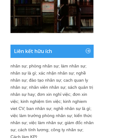
Liên kết hữu ích
nhân sự
;
phòng nhân sự
;
làm nhân sự
;
nhân sự là gì
;
xác nhận nhân sự
;
nghề
nhân sự
;
đào tạo nhân sự
;
cach quan ly
nhân sự
;
nhân viên nhân sự
;
sách quản trị
nhân sự hay
;
đơn xin nghỉ việc
;
đơn xin
việc
;
kinh nghiệm tìm việc
;
kinh nghiem
viet CV
;
ban nhân sự
;
nghề nhân sự là gì
;
việc làm trưởng phòng nhân sự
;
kiến thức
nhân sự
;
việc làm nhân sự
;
giám đốc nhân
sự
;
cách tính lương
;
công ty nhân sự
;
Cách làm KPI
;