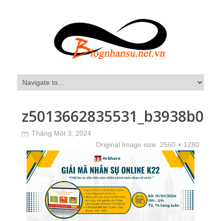
z5013662835531_b3938b00a
Tháng Một 3, 2024
Original Image size:
2560 × 1280