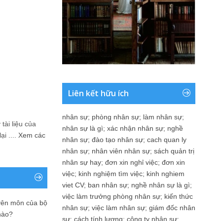
Liên kết hữu ích
nhân sự
;
phòng nhân sự
;
làm nhân sự
;
tài liệu của
nhân sự là gì
;
xác nhận nhân sự
;
nghề
i ....
Xem các
nhân sự
;
đào tạo nhân sự
;
cach quan ly
nhân sự
;
nhân viên nhân sự
;
sách quản trị
nhân sự hay
;
đơn xin nghỉ việc
;
đơn xin
việc
;
kinh nghiệm tìm việc
;
kinh nghiem
viet CV
;
ban nhân sự
;
nghề nhân sự là gì
;
việc làm trưởng phòng nhân sự
;
kiến thức
yên môn của bộ
nhân sự
;
việc làm nhân sự
;
giám đốc nhân
nào?
sự
;
cách tính lương
;
công ty nhân sự
;