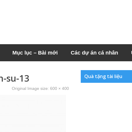
Mục lục – Bài mới
Các dự án cá nhân
n-su-13
Quà tặng tài liệu
Original Image size:
600 × 400