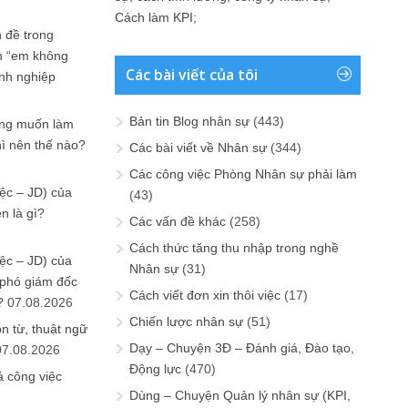
Cách làm KPI
;
 đề trong
n “em không
Các bài viết của tôi
anh nghiệp
Bản tin Blog nhân sự
(443)
ưng muốn làm
hì nên thế nào?
Các bài viết về Nhân sự
(344)
Các công việc Phòng Nhân sự phải làm
ệc – JD) của
(43)
n là gì?
Các vấn đề khác
(258)
Cách thức tăng thu nhập trong nghề
ệc – JD) của
Nhân sự
(31)
 phó giám đốc
Cách viết đơn xin thôi việc
(17)
?
07.08.2026
Chiến lược nhân sự
(51)
n từ, thuật ngữ
Dạy – Chuyện 3Đ – Đánh giá, Đào tạo,
07.08.2026
Động lực
(470)
ả công việc
Dùng – Chuyện Quản lý nhân sự (KPI,