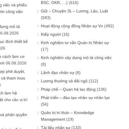
BSC, OKR, …)
(616)
 việc và phiếu
Giữ – Chuyện 3L – Lương, Lậu, Luật
tin công việc
(583)
Hoạt động cộng đồng Nhân sự Vn
(492)
 dựng mô tả
06.08.2026
Kiếp người
(16)
ục đích thiết kế
Kinh nghiệm tư vấn Quản trị Nhân sự
026
(17)
n cách làm cơ
Kinh nghiệm xây dựng mô tả công việc
anh
06.08.2026
(8)
ợp phê duyệt,
Lãnh đạo nhân sự
(8)
in và tham mưu
Lương thưởng và đãi ngộ
(112)
6
Pháp chế – Quan hệ lao động
(136)
ch làm hệ
Phát triển – đào tạo nhân sự nhân lực
t cho các vị trí
(56)
6
Quản trị tri thức – Knowledge
 và phân quyền
Management
(19)
Tài liệu nhân sự
(133)