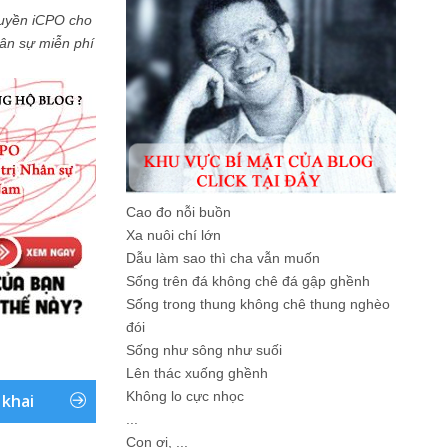
uyền iCPO cho
Nhân sự miễn phí
Cao đo nỗi buồn
Xa nuôi chí lớn
Dẫu làm sao thì cha vẫn muốn
Sống trên đá không chê đá gập ghềnh
Sống trong thung không chê thung nghèo
đói
Sống như sông như suối
Lên thác xuống ghềnh
Không lo cực nhọc
 khai
...
Con ơi, ...