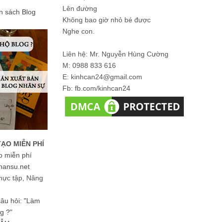
Lên đường
ản sách Blog
Không bao giờ nhỏ bé được
Nghe con.
Liên hệ: Mr. Nguyễn Hùng Cường
M: 0988 833 616
E: kinhcan24@gmail.com
Fb: fb.com/kinhcan24
TẠO MIỄN PHÍ
o miễn phí
hansu.net
hực tập, Nâng
 câu hỏi: "Làm
g ?"