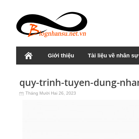
Giới thiệu
Tài liệu về nhân sự
Học viện Nhân sư
quy-trinh-tuyen-dung-nha
Tháng Mười Hai 26, 2023