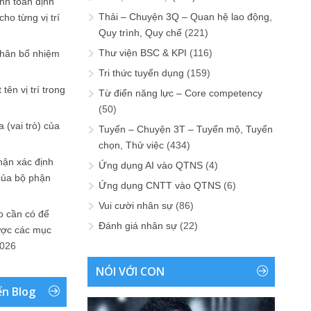
ính toán định
Thải – Chuyện 3Q – Quan hệ lao động,
ho từng vị trí
Quy trình, Quy chế
(221)
Thư viện BSC & KPI
(116)
phân bổ nhiệm
Tri thức tuyển dụng
(159)
tên vị trí trong
Từ điển năng lực – Core competency
(50)
 (vai trò) của
Tuyển – Chuyện 3T – Tuyển mộ, Tuyển
chọn, Thử việc
(434)
hận xác định
Ứng dụng AI vào QTNS
(4)
của bộ phận
Ứng dụng CNTT vào QTNS
(6)
Vui cười nhân sự
(86)
 cần có để
Đánh giá nhân sự
(22)
ược các mục
2026
NÓI VỚI CON
ển Blog