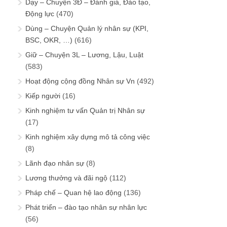
Dạy – Chuyện 3Đ – Đánh giá, Đào tạo,
Động lực
(470)
Dùng – Chuyện Quản lý nhân sự (KPI,
BSC, OKR, …)
(616)
Giữ – Chuyện 3L – Lương, Lậu, Luật
(583)
Hoạt động cộng đồng Nhân sự Vn
(492)
Kiếp người
(16)
Kinh nghiệm tư vấn Quản trị Nhân sự
(17)
Kinh nghiệm xây dựng mô tả công việc
(8)
Lãnh đạo nhân sự
(8)
Lương thưởng và đãi ngộ
(112)
Pháp chế – Quan hệ lao động
(136)
Phát triển – đào tạo nhân sự nhân lực
(56)