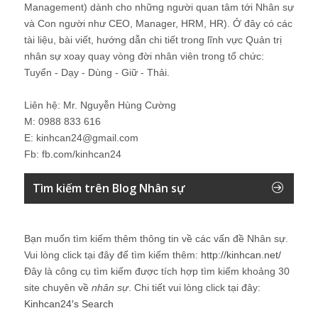
Management) dành cho những người quan tâm tới Nhân sự
và Con người như CEO, Manager, HRM, HR). Ở đây có các
tài liệu, bài viết, hướng dẫn chi tiết trong lĩnh vực Quản trị
nhân sự xoay quay vòng đời nhân viên trong tổ chức:
Tuyển - Dạy - Dùng - Giữ - Thải.
Liên hệ: Mr. Nguyễn Hùng Cường
M: 0988 833 616
E: kinhcan24@gmail.com
Fb: fb.com/kinhcan24
Tìm kiếm trên Blog Nhân sự
Bạn muốn tìm kiếm thêm thông tin về các vấn đề
Nhân sự
.
Vui lòng click tại đây để tìm kiếm thêm:
http://kinhcan.net/
Đây là công cụ tìm kiếm được tích hợp tìm kiếm khoảng 30
site chuyên về
nhân sự
. Chi tiết vui lòng click tại đây:
Kinhcan24′s Search