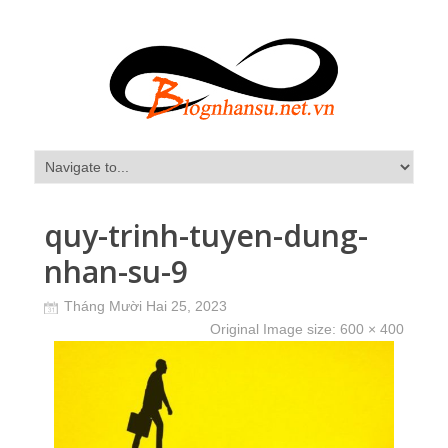
quy-trinh-tuyen-dung-
nhan-su-9
Tháng Mười Hai 25, 2023
Original Image size:
600 × 400