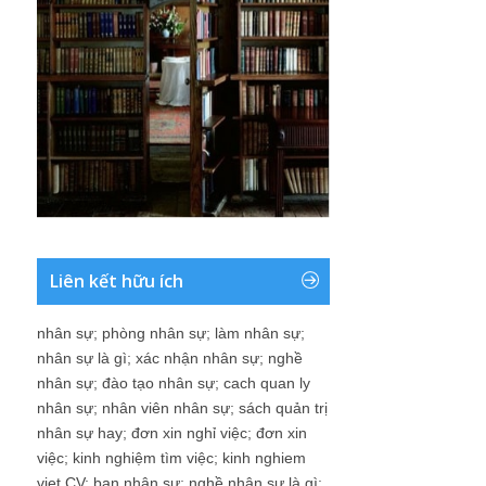
Liên kết hữu ích
nhân sự
;
phòng nhân sự
;
làm nhân sự
;
nhân sự là gì
;
xác nhận nhân sự
;
nghề
nhân sự
;
đào tạo nhân sự
;
cach quan ly
nhân sự
;
nhân viên nhân sự
;
sách quản trị
nhân sự hay
;
đơn xin nghỉ việc
;
đơn xin
việc
;
kinh nghiệm tìm việc
;
kinh nghiem
viet CV
;
ban nhân sự
;
nghề nhân sự là gì
;