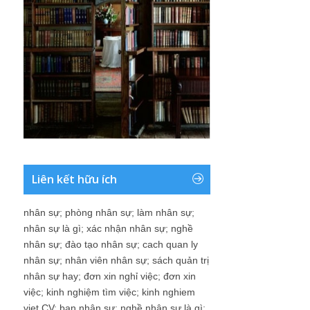
Liên kết hữu ích
nhân sự
;
phòng nhân sự
;
làm nhân sự
;
nhân sự là gì
;
xác nhận nhân sự
;
nghề
nhân sự
;
đào tạo nhân sự
;
cach quan ly
nhân sự
;
nhân viên nhân sự
;
sách quản trị
nhân sự hay
;
đơn xin nghỉ việc
;
đơn xin
việc
;
kinh nghiệm tìm việc
;
kinh nghiem
viet CV
;
ban nhân sự
;
nghề nhân sự là gì
;