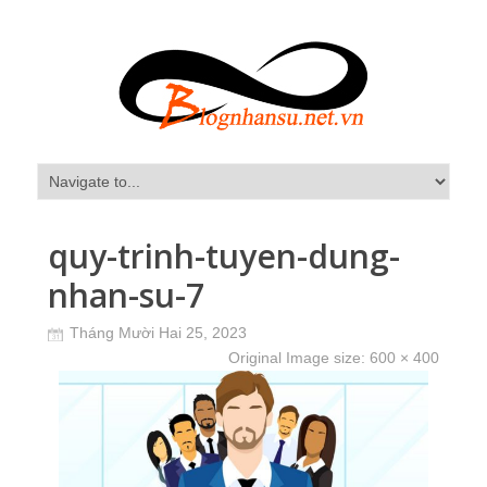
quy-trinh-tuyen-dung-
nhan-su-7
Tháng Mười Hai 25, 2023
Original Image size:
600 × 400