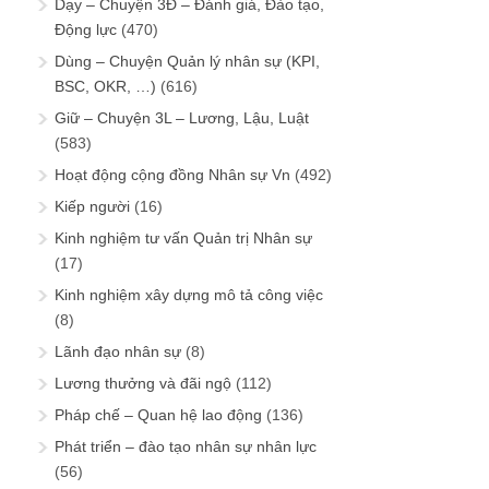
Dạy – Chuyện 3Đ – Đánh giá, Đào tạo,
Động lực
(470)
Dùng – Chuyện Quản lý nhân sự (KPI,
BSC, OKR, …)
(616)
Giữ – Chuyện 3L – Lương, Lậu, Luật
(583)
Hoạt động cộng đồng Nhân sự Vn
(492)
Kiếp người
(16)
Kinh nghiệm tư vấn Quản trị Nhân sự
(17)
Kinh nghiệm xây dựng mô tả công việc
(8)
Lãnh đạo nhân sự
(8)
Lương thưởng và đãi ngộ
(112)
Pháp chế – Quan hệ lao động
(136)
Phát triển – đào tạo nhân sự nhân lực
(56)