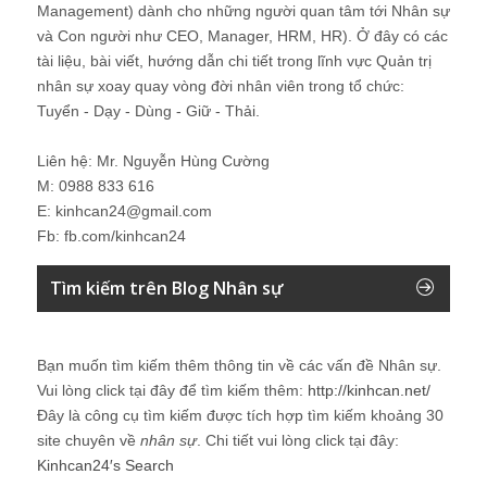
Management) dành cho những người quan tâm tới Nhân sự
và Con người như CEO, Manager, HRM, HR). Ở đây có các
tài liệu, bài viết, hướng dẫn chi tiết trong lĩnh vực Quản trị
nhân sự xoay quay vòng đời nhân viên trong tổ chức:
Tuyển - Dạy - Dùng - Giữ - Thải.
Liên hệ: Mr. Nguyễn Hùng Cường
M: 0988 833 616
E: kinhcan24@gmail.com
Fb: fb.com/kinhcan24
Tìm kiếm trên Blog Nhân sự
Bạn muốn tìm kiếm thêm thông tin về các vấn đề
Nhân sự
.
Vui lòng click tại đây để tìm kiếm thêm:
http://kinhcan.net/
Đây là công cụ tìm kiếm được tích hợp tìm kiếm khoảng 30
site chuyên về
nhân sự
. Chi tiết vui lòng click tại đây:
Kinhcan24′s Search