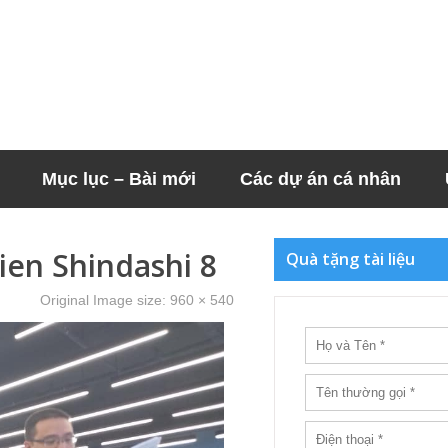
Mục lục – Bài mới
Các dự án cá nhân
ien Shindashi 8
Quà tặng tài liệu
Original Image size:
960 × 540