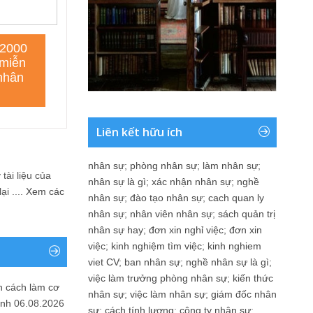
Liên kết hữu ích
nhân sự
;
phòng nhân sự
;
làm nhân sự
;
tài liệu của
nhân sự là gì
;
xác nhận nhân sự
;
nghề
i ....
Xem các
nhân sự
;
đào tạo nhân sự
;
cach quan ly
nhân sự
;
nhân viên nhân sự
;
sách quản trị
nhân sự hay
;
đơn xin nghỉ việc
;
đơn xin
việc
;
kinh nghiệm tìm việc
;
kinh nghiem
viet CV
;
ban nhân sự
;
nghề nhân sự là gì
;
việc làm trưởng phòng nhân sự
;
kiến thức
n cách làm cơ
nhân sự
;
việc làm nhân sự
;
giám đốc nhân
anh
06.08.2026
sự
;
cách tính lương
;
công ty nhân sự
;