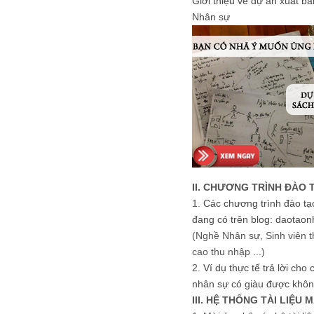
Giới thiệu về dự án xuất b
Nhân sự
II. CHƯƠNG TRÌNH ĐÀO 
1.
Các chương trình đào tạ
đang có trên blog: daotaon
(Nghề Nhân sự, Sinh viên t
cao thu nhập ...)
2.
Ví dụ thực tế trả lời cho
nhân sự có giàu được khôn
III. HỆ THỐNG TÀI LIỆU 