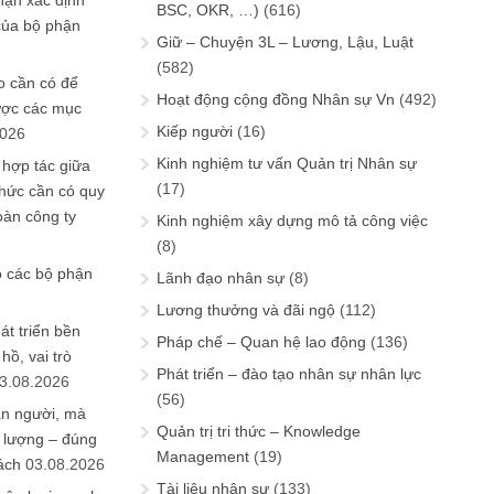
hận xác định
BSC, OKR, …)
(616)
của bộ phận
Giữ – Chuyện 3L – Lương, Lậu, Luật
(582)
 cần có để
Hoạt động cộng đồng Nhân sự Vn
(492)
ược các mục
Kiếp người
(16)
2026
Kinh nghiệm tư vấn Quản trị Nhân sự
 hợp tác giữa
(17)
chức cần có quy
oàn công ty
Kinh nghiệm xây dựng mô tả công việc
(8)
o các bộ phận
Lãnh đạo nhân sự
(8)
Lương thưởng và đãi ngộ
(112)
át triển bền
Pháp chế – Quan hệ lao động
(136)
ồ, vai trò
Phát triển – đào tạo nhân sự nhân lực
3.08.2026
(56)
ần người, mà
Quản trị tri thức – Knowledge
 lượng – đúng
Management
(19)
ách
03.08.2026
Tài liệu nhân sự
(133)