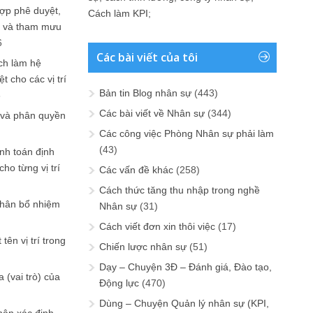
ợp phê duyệt,
Cách làm KPI
;
in và tham mưu
6
Các bài viết của tôi
ch làm hệ
t cho các vị trí
Bản tin Blog nhân sự
(443)
6
Các bài viết về Nhân sự
(344)
 và phân quyền
Các công việc Phòng Nhân sự phải làm
(43)
ính toán định
ho từng vị trí
Các vấn đề khác
(258)
Cách thức tăng thu nhập trong nghề
phân bổ nhiệm
Nhân sự
(31)
Cách viết đơn xin thôi việc
(17)
tên vị trí trong
Chiến lược nhân sự
(51)
Dạy – Chuyện 3Đ – Đánh giá, Đào tạo,
 (vai trò) của
Động lực
(470)
Dùng – Chuyện Quản lý nhân sự (KPI,