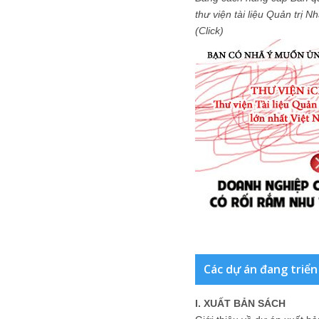
thư viện tài liệu Quản trị 
(Click)
Các dự án đang triển
I. XUẤT BẢN SÁCH