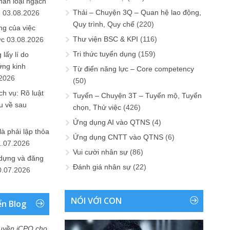
hân loại ngạch
Thải – Chuyện 3Q – Quan hệ lao động,
n
03.08.2026
Quy trình, Quy chế
(220)
ng của việc
Thư viện BSC & KPI
(116)
ức
03.08.2026
Tri thức tuyển dụng
(159)
lấy lí do
ớng kinh
Từ điển năng lực – Core competency
.2026
(50)
h vụ: Rõ luật
Tuyển – Chuyện 3T – Tuyển mộ, Tuyển
u về sau
chọn, Thử việc
(426)
Ứng dụng AI vào QTNS
(4)
là phải lập thỏa
Ứng dụng CNTT vào QTNS
(6)
1.07.2026
Vui cười nhân sự
(86)
 dựng và đăng
Đánh giá nhân sự
(22)
0.07.2026
NÓI VỚI CON
ển Blog
uyền iCPO cho