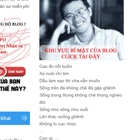
Nhân sự miễn phí
Cao đo nỗi buồn
Xa nuôi chí lớn
Dẫu làm sao thì cha vẫn muốn
Sống trên đá không chê đá gập ghềnh
Sống trong thung không chê thung nghèo
đói
Sống như sông như suối
Lên thác xuống ghềnh
 khai
Không lo cực nhọc
...
Con ơi, ...