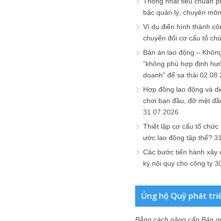
Thống nhất tiêu chuẩn p
bậc quản lý, chuyên mô
Ví dụ điển hình thành cô
chuyển đổi cơ cấu tổ ch
Bản án lao động – Không 
“không phù hợp định hư
doanh” để sa thải
02.08
Hợp đồng lao động và dịc
chơi ban đầu, đỡ mệt đầ
31.07.2026
Thiết lập cơ cấu tổ chức 
ước lao động tập thể?
3
Các bước tiến hành xây
ký nội quy cho công ty
3
Ủng hộ Quỹ phát tri
Bằng cách nâng cấp Bản q