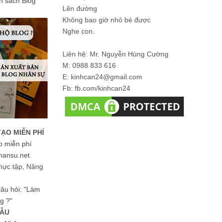
ản sách Blog
Lên đường
Không bao giờ nhỏ bé được
Nghe con.
Liên hệ: Mr. Nguyễn Hùng Cường
M: 0988 833 616
E: kinhcan24@gmail.com
Fb: fb.com/kinhcan24
TẠO MIỄN PHÍ
o miễn phí
hansu.net
hực tập, Nâng
 câu hỏi: "Làm
g ?"
MẪU