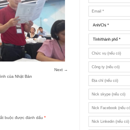
Next →
hình của Nhật Bản
ắt buộc được đánh dấu
*