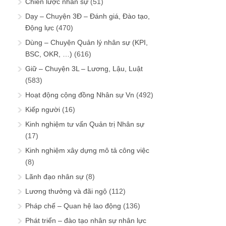
Chiến lược nhân sự
(51)
Dạy – Chuyện 3Đ – Đánh giá, Đào tạo,
Động lực
(470)
Dùng – Chuyện Quản lý nhân sự (KPI,
BSC, OKR, …)
(616)
Giữ – Chuyện 3L – Lương, Lậu, Luật
(583)
Hoạt động cộng đồng Nhân sự Vn
(492)
Kiếp người
(16)
Kinh nghiệm tư vấn Quản trị Nhân sự
(17)
Kinh nghiệm xây dựng mô tả công việc
(8)
Lãnh đạo nhân sự
(8)
Lương thưởng và đãi ngộ
(112)
Pháp chế – Quan hệ lao động
(136)
Phát triển – đào tạo nhân sự nhân lực