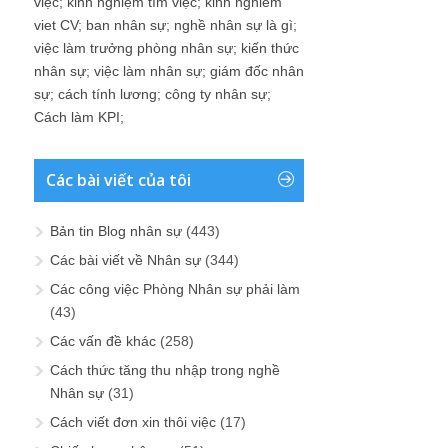
việc
;
kinh nghiệm tìm việc
;
kinh nghiem
viet CV
;
ban nhân sự
;
nghề nhân sự là gì
;
việc làm trưởng phòng nhân sự
;
kiến thức
nhân sự
;
việc làm nhân sự
;
giám đốc nhân
sự
;
cách tính lương
;
công ty nhân sự
;
Cách làm KPI
;
Các bài viết của tôi
Bản tin Blog nhân sự
(443)
Các bài viết về Nhân sự
(344)
Các công việc Phòng Nhân sự phải làm
(43)
Các vấn đề khác
(258)
Cách thức tăng thu nhập trong nghề
Nhân sự
(31)
Cách viết đơn xin thôi việc
(17)