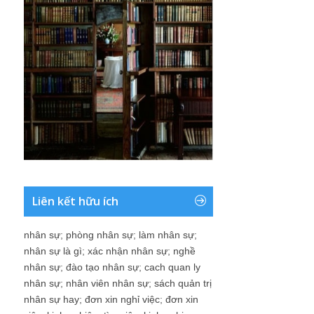
Liên kết hữu ích
nhân sự
;
phòng nhân sự
;
làm nhân sự
;
nhân sự là gì
;
xác nhận nhân sự
;
nghề
nhân sự
;
đào tạo nhân sự
;
cach quan ly
nhân sự
;
nhân viên nhân sự
;
sách quản trị
nhân sự hay
;
đơn xin nghỉ việc
;
đơn xin