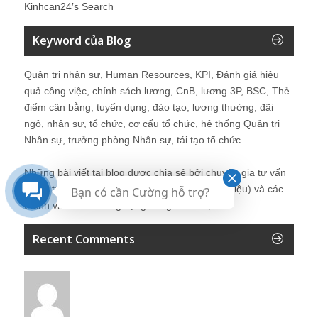
Kinhcan24′s Search
Keyword của Blog
Quản trị nhân sự, Human Resources, KPI, Đánh giá hiệu
quả công việc, chính sách lương, CnB, lương 3P, BSC, Thẻ
điểm cân bằng, tuyển dụng, đào tạo, lương thưởng, đãi
ngộ, nhân sự, tổ chức, cơ cấu tổ chức, hệ thống Quản trị
Nhân sự, trưởng phòng Nhân sự, tái tạo tổ chức
Những bài viết tại blog được chia sẻ bởi chuyên gia tư vấn
Quản trị Nhân sự Nguyễn Hùng Cường (
giới thiệu
) và các
Bạn có cần Cường hỗ trợ?
thành viên khác trong cộng đồng Nhân sự.
Recent Comments