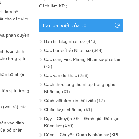
6
Cách làm KPI
;
ch làm hệ
t cho các vị trí
Các bài viết của tôi
6
 và phân quyền
Bản tin Blog nhân sự
(443)
Các bài viết về Nhân sự
(344)
ính toán định
ho từng vị trí
Các công việc Phòng Nhân sự phải làm
(43)
phân bổ nhiệm
Các vấn đề khác
(258)
Cách thức tăng thu nhập trong nghề
tên vị trí trong
Nhân sự
(31)
Cách viết đơn xin thôi việc
(17)
 (vai trò) của
Chiến lược nhân sự
(51)
Dạy – Chuyện 3Đ – Đánh giá, Đào tạo,
hận xác định
Động lực
(470)
của bộ phận
Dùng – Chuyện Quản lý nhân sự (KPI,