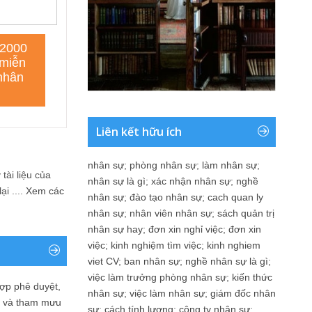
Liên kết hữu ích
nhân sự
;
phòng nhân sự
;
làm nhân sự
;
tài liệu của
nhân sự là gì
;
xác nhận nhân sự
;
nghề
i ....
Xem các
nhân sự
;
đào tạo nhân sự
;
cach quan ly
nhân sự
;
nhân viên nhân sự
;
sách quản trị
nhân sự hay
;
đơn xin nghỉ việc
;
đơn xin
việc
;
kinh nghiệm tìm việc
;
kinh nghiem
viet CV
;
ban nhân sự
;
nghề nhân sự là gì
;
việc làm trưởng phòng nhân sự
;
kiến thức
ợp phê duyệt,
nhân sự
;
việc làm nhân sự
;
giám đốc nhân
in và tham mưu
sự
;
cách tính lương
;
công ty nhân sự
;