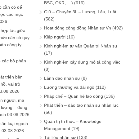
BSC, OKR, …)
(616)
 cần có để
Giữ – Chuyện 3L – Lương, Lậu, Luật
ược các mục
(582)
2026
Hoạt động cộng đồng Nhân sự Vn
(492)
 hợp tác giữa
Kiếp người
(16)
chức cần có quy
oàn công ty
Kinh nghiệm tư vấn Quản trị Nhân sự
(17)
o các bộ phận
Kinh nghiệm xây dựng mô tả công việc
(8)
át triển bền
Lãnh đạo nhân sự
(8)
ồ, vai trò
Lương thưởng và đãi ngộ
(112)
3.08.2026
Pháp chế – Quan hệ lao động
(136)
ần người, mà
Phát triển – đào tạo nhân sự nhân lực
 lượng – đúng
(56)
ách
03.08.2026
Quản trị tri thức – Knowledge
hân loại ngạch
Management
(19)
n
03.08.2026
Tài liệu nhân sự
(133)