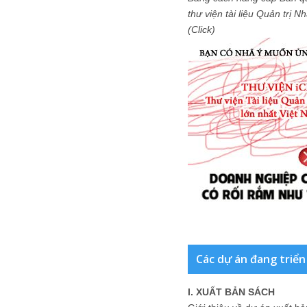
thư viện tài liệu Quản trị 
(Click)
Các dự án đang triển
I. XUẤT BẢN SÁCH