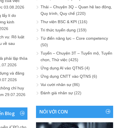
ng của việc
Thải – Chuyện 3Q – Quan hệ lao động,
ức
03.08.2026
Quy trình, Quy chế
(220)
lấy lí do
Thư viện BSC & KPI
(116)
ớng kinh
.2026
Tri thức tuyển dụng
(159)
h vụ: Rõ luật
Từ điển năng lực – Core competency
u về sau
(50)
Tuyển – Chuyện 3T – Tuyển mộ, Tuyển
là phải lập thỏa
chọn, Thử việc
(425)
1.07.2026
Ứng dụng AI vào QTNS
(4)
 dựng và đăng
Ứng dụng CNTT vào QTNS
(6)
0.07.2026
Vui cười nhân sự
(86)
không chỉ huy
Đánh giá nhân sự
(22)
Nam
29.07.2026
NÓI VỚI CON
ển Blog
uyền iCPO cho