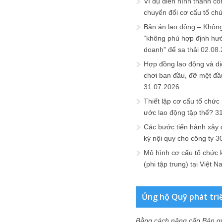
Ví dụ điển hình thành cô
chuyển đổi cơ cấu tổ ch
Bản án lao động – Không 
“không phù hợp định hư
doanh” để sa thải
02.08
Hợp đồng lao động và dịc
chơi ban đầu, đỡ mệt đầ
31.07.2026
Thiết lập cơ cấu tổ chức 
ước lao động tập thể?
3
Các bước tiến hành xây
ký nội quy cho công ty
3
Mô hình cơ cấu tổ chức 
(phi tập trung) tại Việt 
Ủng hộ Quỹ phát tri
Bằng cách nâng cấp Bản q