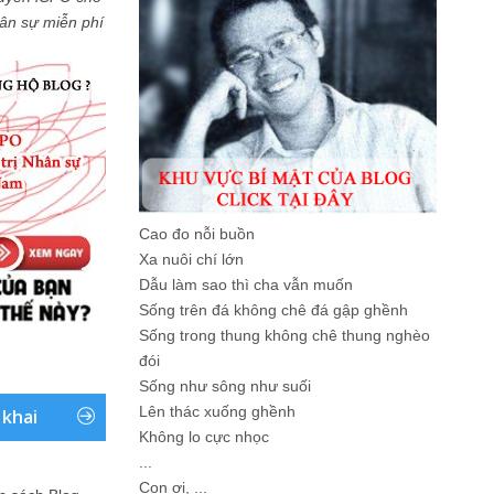
Nhân sự miễn phí
Cao đo nỗi buồn
Xa nuôi chí lớn
Dẫu làm sao thì cha vẫn muốn
Sống trên đá không chê đá gập ghềnh
Sống trong thung không chê thung nghèo
đói
Sống như sông như suối
Lên thác xuống ghềnh
 khai
Không lo cực nhọc
...
Con ơi, ...