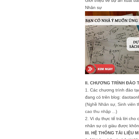
Giới thiệu về dự án xuất b
Nhân sự
II. CHƯƠNG TRÌNH ĐÀO 
1.
Các chương trình đào tạ
đang có trên blog: daotaon
(Nghề Nhân sự, Sinh viên t
cao thu nhập ...)
2.
Ví dụ thực tế trả lời cho
nhân sự có giàu được khôn
III. HỆ THỐNG TÀI LIỆU 