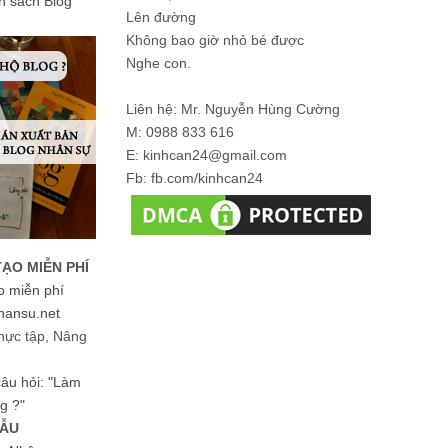
ản sách Blog
Lên đường
Không bao giờ nhỏ bé được
Nghe con.
Liên hệ: Mr. Nguyễn Hùng Cường
M: 0988 833 616
E: kinhcan24@gmail.com
Fb: fb.com/kinhcan24
TẠO MIỄN PHÍ
o miễn phí
hansu.net
hực tập, Nâng
 câu hỏi: "Làm
g ?"
MẪU