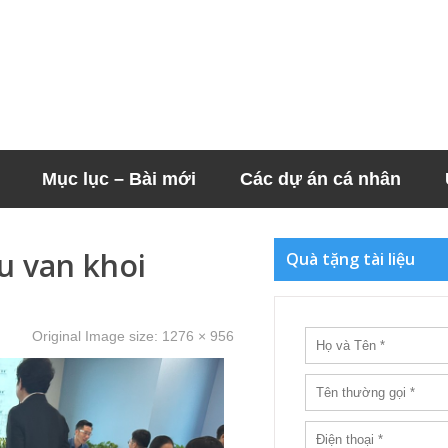
Mục lục – Bài mới
Các dự án cá nhân
u van khoi
Quà tặng tài liệu
Original Image size:
1276 × 956