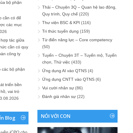
của bộ phận
Thải – Chuyện 3Q – Quan hệ lao động,
Quy trình, Quy chế
(220)
 cần có để
Thư viện BSC & KPI
(116)
ược các mục
Tri thức tuyển dụng
(159)
2026
Từ điển năng lực – Core competency
 hợp tác giữa
(50)
chức cần có quy
oàn công ty
Tuyển – Chuyện 3T – Tuyển mộ, Tuyển
chọn, Thử việc
(433)
o các bộ phận
Ứng dụng AI vào QTNS
(4)
Ứng dụng CNTT vào QTNS
(6)
át triển bền
Vui cười nhân sự
(86)
ồ, vai trò
Đánh giá nhân sự
(22)
3.08.2026
NÓI VỚI CON
ển Blog
uyền iCPO cho