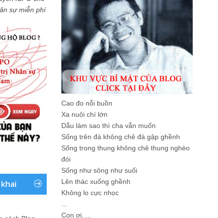
Nhân sự miễn phí
Cao đo nỗi buồn
Xa nuôi chí lớn
Dẫu làm sao thì cha vẫn muốn
Sống trên đá không chê đá gập ghềnh
Sống trong thung không chê thung nghèo
đói
Sống như sông như suối
Lên thác xuống ghềnh
 khai
Không lo cực nhọc
...
Con ơi, ...