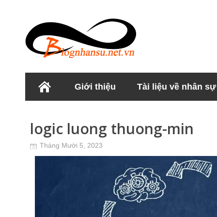
Giới thiệu
Tài liệu về nhân sự
Học viện Nhân sư
logic luong thuong-min
Tháng Mười 5, 2023