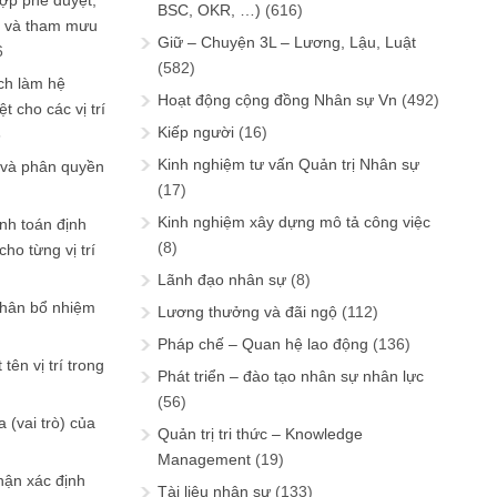
ợp phê duyệt,
BSC, OKR, …)
(616)
in và tham mưu
Giữ – Chuyện 3L – Lương, Lậu, Luật
6
(582)
ch làm hệ
Hoạt động cộng đồng Nhân sự Vn
(492)
t cho các vị trí
Kiếp người
(16)
6
Kinh nghiệm tư vấn Quản trị Nhân sự
 và phân quyền
(17)
Kinh nghiệm xây dựng mô tả công việc
ính toán định
(8)
ho từng vị trí
Lãnh đạo nhân sự
(8)
phân bổ nhiệm
Lương thưởng và đãi ngộ
(112)
Pháp chế – Quan hệ lao động
(136)
tên vị trí trong
Phát triển – đào tạo nhân sự nhân lực
(56)
 (vai trò) của
Quản trị tri thức – Knowledge
Management
(19)
hận xác định
Tài liệu nhân sự
(133)