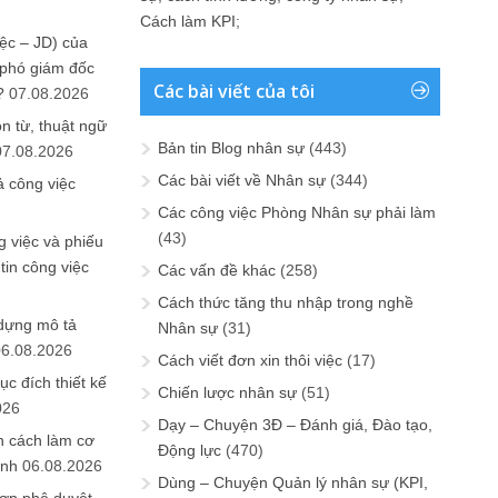
Cách làm KPI
;
ệc – JD) của
 phó giám đốc
Các bài viết của tôi
?
07.08.2026
n từ, thuật ngữ
Bản tin Blog nhân sự
(443)
07.08.2026
Các bài viết về Nhân sự
(344)
ả công việc
Các công việc Phòng Nhân sự phải làm
(43)
 việc và phiếu
tin công việc
Các vấn đề khác
(258)
Cách thức tăng thu nhập trong nghề
 dựng mô tả
Nhân sự
(31)
06.08.2026
Cách viết đơn xin thôi việc
(17)
ục đích thiết kế
Chiến lược nhân sự
(51)
026
Dạy – Chuyện 3Đ – Đánh giá, Đào tạo,
n cách làm cơ
Động lực
(470)
anh
06.08.2026
Dùng – Chuyện Quản lý nhân sự (KPI,