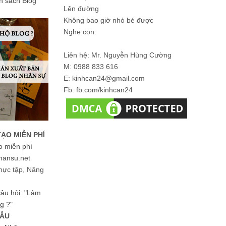
ản sách Blog
Lên đường
Không bao giờ nhỏ bé được
Nghe con.
Liên hệ: Mr. Nguyễn Hùng Cường
M: 0988 833 616
E: kinhcan24@gmail.com
Fb: fb.com/kinhcan24
TẠO MIỄN PHÍ
o miễn phí
hansu.net
hực tập, Nâng
 câu hỏi: "Làm
g ?"
MẪU