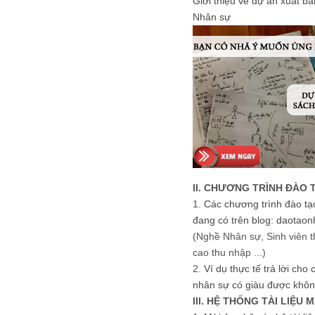
Giới thiệu về dự án xuất b
Nhân sự
II. CHƯƠNG TRÌNH ĐÀO 
1.
Các chương trình đào tạ
đang có trên blog: daotaon
(Nghề Nhân sự, Sinh viên t
cao thu nhập ...)
2.
Ví dụ thực tế trả lời cho
nhân sự có giàu được khôn
III. HỆ THỐNG TÀI LIỆU 