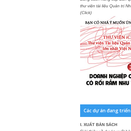
thư viện tài liệu Quản trị 
(Click)
Các dự án đang triển
I. XUẤT BẢN SÁCH