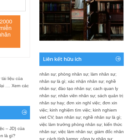
Liên kết hữu ích
nhân sự
;
phòng nhân sự
;
làm nhân sự
;
tài liệu của
nhân sự là gì
;
xác nhận nhân sự
;
nghề
i ....
Xem các
nhân sự
;
đào tạo nhân sự
;
cach quan ly
nhân sự
;
nhân viên nhân sự
;
sách quản trị
nhân sự hay
;
đơn xin nghỉ việc
;
đơn xin
việc
;
kinh nghiệm tìm việc
;
kinh nghiem
viet CV
;
ban nhân sự
;
nghề nhân sự là gì
;
việc làm trưởng phòng nhân sự
;
kiến thức
ệc – JD) của
nhân sự
;
việc làm nhân sự
;
giám đốc nhân
n là gì?
sự
;
cách tính lương
;
công ty nhân sự
;