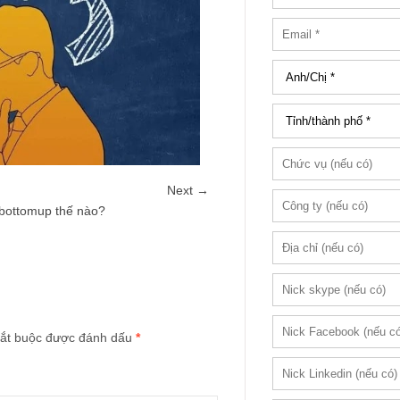
Next →
 bottomup thế nào?
ắt buộc được đánh dấu
*