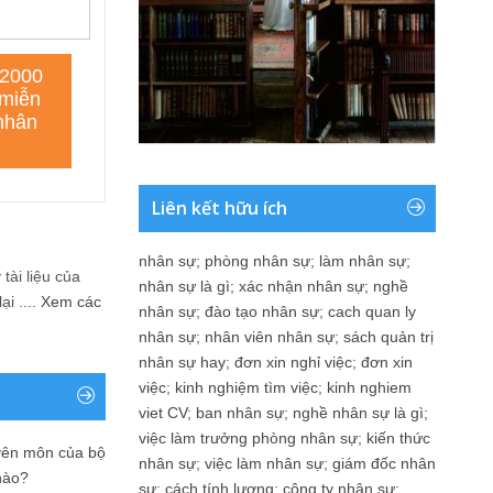
Liên kết hữu ích
nhân sự
;
phòng nhân sự
;
làm nhân sự
;
tài liệu của
nhân sự là gì
;
xác nhận nhân sự
;
nghề
i ....
Xem các
nhân sự
;
đào tạo nhân sự
;
cach quan ly
nhân sự
;
nhân viên nhân sự
;
sách quản trị
nhân sự hay
;
đơn xin nghỉ việc
;
đơn xin
việc
;
kinh nghiệm tìm việc
;
kinh nghiem
viet CV
;
ban nhân sự
;
nghề nhân sự là gì
;
việc làm trưởng phòng nhân sự
;
kiến thức
yên môn của bộ
nhân sự
;
việc làm nhân sự
;
giám đốc nhân
nào?
sự
;
cách tính lương
;
công ty nhân sự
;