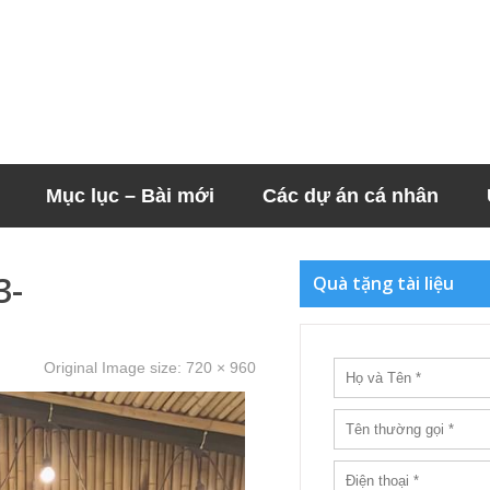
Mục lục – Bài mới
Các dự án cá nhân
3-
Quà tặng tài liệu
Original Image size:
720 × 960