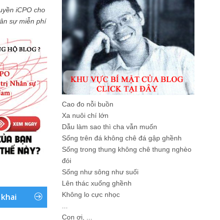
uyền iCPO cho
Nhân sự miễn phí
Cao đo nỗi buồn
Xa nuôi chí lớn
Dẫu làm sao thì cha vẫn muốn
Sống trên đá không chê đá gập ghềnh
Sống trong thung không chê thung nghèo
đói
Sống như sông như suối
Lên thác xuống ghềnh
Không lo cực nhọc
 khai
...
Con ơi, ...