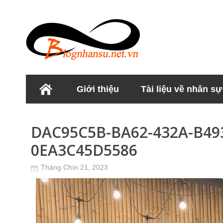
Giới thiệu
Tài liệu về nhân sự
Học viện Nhân sư
DAC95C5B-BA62-432A-B49
0EA3C45D5586
Tháng Chín 21, 2023