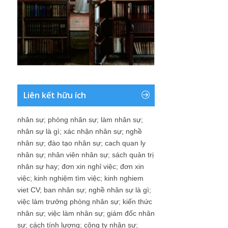
Liên kết hữu ích
nhân sự
;
phòng nhân sự
;
làm nhân sự
;
nhân sự là gì
;
xác nhận nhân sự
;
nghề
nhân sự
;
đào tạo nhân sự
;
cach quan ly
nhân sự
;
nhân viên nhân sự
;
sách quản trị
nhân sự hay
;
đơn xin nghỉ việc
;
đơn xin
việc
;
kinh nghiệm tìm việc
;
kinh nghiem
viet CV
;
ban nhân sự
;
nghề nhân sự là gì
;
việc làm trưởng phòng nhân sự
;
kiến thức
nhân sự
;
việc làm nhân sự
;
giám đốc nhân
sự
;
cách tính lương
;
công ty nhân sự
;