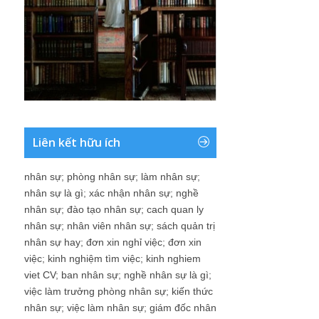
Liên kết hữu ích
nhân sự
;
phòng nhân sự
;
làm nhân sự
;
nhân sự là gì
;
xác nhận nhân sự
;
nghề
nhân sự
;
đào tạo nhân sự
;
cach quan ly
nhân sự
;
nhân viên nhân sự
;
sách quản trị
nhân sự hay
;
đơn xin nghỉ việc
;
đơn xin
việc
;
kinh nghiệm tìm việc
;
kinh nghiem
viet CV
;
ban nhân sự
;
nghề nhân sự là gì
;
việc làm trưởng phòng nhân sự
;
kiến thức
nhân sự
;
việc làm nhân sự
;
giám đốc nhân