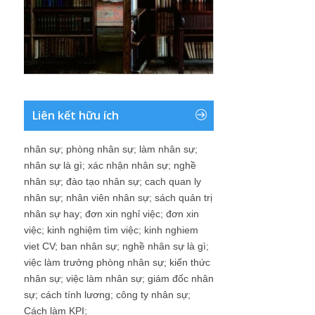
Liên kết hữu ích
nhân sự
;
phòng nhân sự
;
làm nhân sự
;
nhân sự là gì
;
xác nhận nhân sự
;
nghề
nhân sự
;
đào tạo nhân sự
;
cach quan ly
nhân sự
;
nhân viên nhân sự
;
sách quản trị
nhân sự hay
;
đơn xin nghỉ việc
;
đơn xin
việc
;
kinh nghiệm tìm việc
;
kinh nghiem
viet CV
;
ban nhân sự
;
nghề nhân sự là gì
;
việc làm trưởng phòng nhân sự
;
kiến thức
nhân sự
;
việc làm nhân sự
;
giám đốc nhân
sự
;
cách tính lương
;
công ty nhân sự
;
Cách làm KPI
;