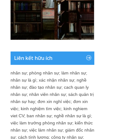
Liên kết hữu ích
nhân sự
;
phòng nhân sự
;
làm nhân sự
;
nhân sự là gì
;
xác nhận nhân sự
;
nghề
nhân sự
;
đào tạo nhân sự
;
cach quan ly
nhân sự
;
nhân viên nhân sự
;
sách quản trị
nhân sự hay
;
đơn xin nghỉ việc
;
đơn xin
việc
;
kinh nghiệm tìm việc
;
kinh nghiem
viet CV
;
ban nhân sự
;
nghề nhân sự là gì
;
việc làm trưởng phòng nhân sự
;
kiến thức
nhân sự
;
việc làm nhân sự
;
giám đốc nhân
sự
;
cách tính lương
;
công ty nhân sự
;