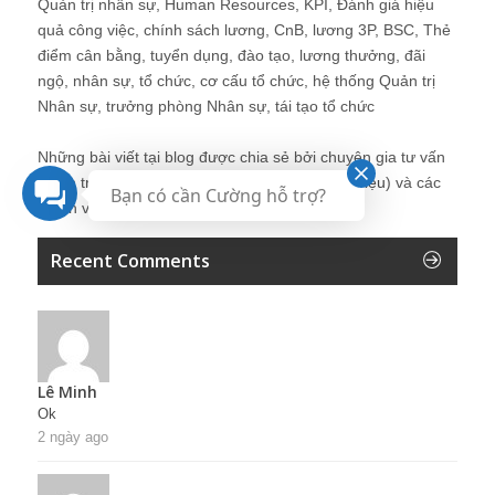
Quản trị nhân sự, Human Resources, KPI, Đánh giá hiệu
quả công việc, chính sách lương, CnB, lương 3P, BSC, Thẻ
điểm cân bằng, tuyển dụng, đào tạo, lương thưởng, đãi
ngộ, nhân sự, tổ chức, cơ cấu tổ chức, hệ thống Quản trị
Nhân sự, trưởng phòng Nhân sự, tái tạo tổ chức
Những bài viết tại blog được chia sẻ bởi chuyên gia tư vấn
Quản trị Nhân sự Nguyễn Hùng Cường (
giới thiệu
) và các
Bạn có cần Cường hỗ trợ?
thành viên khác trong cộng đồng Nhân sự.
Recent Comments
Lê Minh
Ok
2 ngày ago