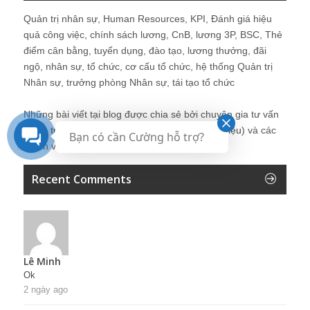
Quản trị nhân sự, Human Resources, KPI, Đánh giá hiệu
quả công việc, chính sách lương, CnB, lương 3P, BSC, Thẻ
điểm cân bằng, tuyển dụng, đào tạo, lương thưởng, đãi
ngộ, nhân sự, tổ chức, cơ cấu tổ chức, hệ thống Quản trị
Nhân sự, trưởng phòng Nhân sự, tái tạo tổ chức
Những bài viết tại blog được chia sẻ bởi chuyên gia tư vấn
Quản trị Nhân sự Nguyễn Hùng Cường (
giới thiệu
) và các
Bạn có cần Cường hỗ trợ?
thành viên khác trong cộng đồng Nhân sự.
Recent Comments
Lê Minh
Ok
2 ngày ago