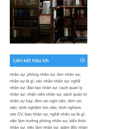
Liên kết hữu ích
nhân sự
;
phòng nhân sự
;
làm nhân sự
;
nhân sự là gì
;
xác nhận nhân sự
;
nghề
nhân sự
;
đào tạo nhân sự
;
cach quan ly
nhân sự
;
nhân viên nhân sự
;
sách quản trị
nhân sự hay
;
đơn xin nghỉ việc
;
đơn xin
việc
;
kinh nghiệm tìm việc
;
kinh nghiem
viet CV
;
ban nhân sự
;
nghề nhân sự là gì
;
việc làm trưởng phòng nhân sự
;
kiến thức
nhân sự
;
việc làm nhân sự
;
giám đốc nhân