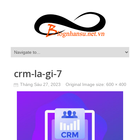
crm-la-gi-7
Tháng Sáu 27, 2023
Original Image size:
600 × 400