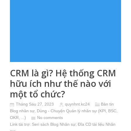
CRM là gì? Hệ thống CRM
hữu ích như thế nào với
một tổ chức?
Tháng Sáu 27, 2023
quynhnt.kc24
Bản tin
Blog nhân sự
,
Dùng - Chuyện Quản lý nhân sự (KPI, BSC,
OKR, ...)
No comments
Link tài trợ:
Seri sách Blog Nhân sự
; Đĩa CD
tài liệu Nhân