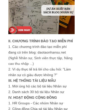
II. CHƯƠNG TRÌNH ĐÀO TẠO MIỄN PHÍ
1.
Các chương trình đào tạo miễn phí
đang có trên blog: daotaonhansu.net
(Nghề Nhân sự, Sinh viên thực tập, Nâng
cao thu nhập ...)
2.
Ví dụ thực tế trả lời cho câu hỏi: "Làm
nhân sự có giàu được không ?"
III. HỆ THỐNG TÀI LIỆU MẪU
1.
Mời ủng hộ các bộ tài liệu Nhân sự
2.
Danh sách 30 bộ tài liệu Nhân sự
IV. HOẠT ĐỘNG CỘNG ĐỒNG
1.
HR Groups - Các nhóm Nhân sự
2.
Cộng đồng Chia sẻ tài liệu Nhân sự