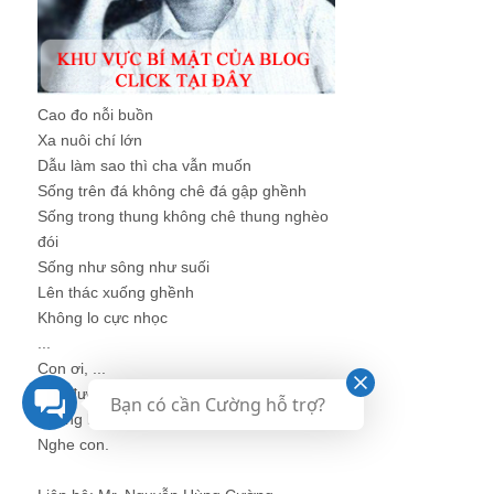
Cao đo nỗi buồn
Xa nuôi chí lớn
Dẫu làm sao thì cha vẫn muốn
Sống trên đá không chê đá gập ghềnh
Sống trong thung không chê thung nghèo
đói
Sống như sông như suối
Lên thác xuống ghềnh
Không lo cực nhọc
...
Con ơi, ...
Lên đường
Bạn có cần Cường hỗ trợ?
Không bao giờ nhỏ bé được
Nghe con.