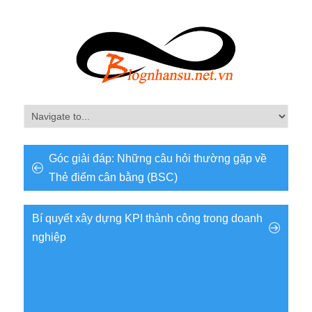
Góc giải đáp: Những câu hỏi thường gặp về
Thẻ điểm cân bằng (BSC)
Bí quyết xây dựng KPI thành công trong doanh
nghiệp