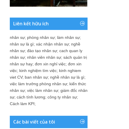
Liên kết hữu ích
nhân sự
;
phòng nhân sự
;
làm nhân sự
;
nhân sự là gì
;
xác nhận nhân sự
;
nghề
nhân sự
;
đào tạo nhân sự
;
cach quan ly
nhân sự
;
nhân viên nhân sự
;
sách quản trị
nhân sự hay
;
đơn xin nghỉ việc
;
đơn xin
việc
;
kinh nghiệm tìm việc
;
kinh nghiem
viet CV
;
ban nhân sự
;
nghề nhân sự là gì
;
việc làm trưởng phòng nhân sự
;
kiến thức
nhân sự
;
việc làm nhân sự
;
giám đốc nhân
sự
;
cách tính lương
;
công ty nhân sự
;
Cách làm KPI
;
Các bài viết của tôi