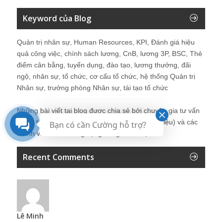
Keyword của Blog
Quản trị nhân sự, Human Resources, KPI, Đánh giá hiệu
quả công việc, chính sách lương, CnB, lương 3P, BSC, Thẻ
điểm cân bằng, tuyển dụng, đào tạo, lương thưởng, đãi
ngộ, nhân sự, tổ chức, cơ cấu tổ chức, hệ thống Quản trị
Nhân sự, trưởng phòng Nhân sự, tái tạo tổ chức
Những bài viết tại blog được chia sẻ bởi chuyên gia tư vấn
Quản trị Nhân sự Nguyễn Hùng Cường (
giới thiệu
) và các
Bạn có cần Cường hỗ trợ?
thành viên khác trong cộng đồng Nhân sự.
Recent Comments
Lê Minh