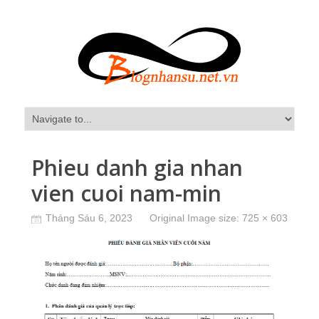
Phieu danh gia nhan
vien cuoi nam-min
Tháng Sáu 6, 2023
Original Image size:
725 × 603