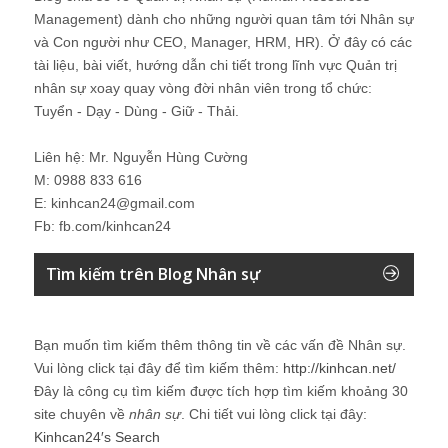
Management) dành cho những người quan tâm tới Nhân sự
và Con người như CEO, Manager, HRM, HR). Ở đây có các
tài liệu, bài viết, hướng dẫn chi tiết trong lĩnh vực Quản trị
nhân sự xoay quay vòng đời nhân viên trong tổ chức:
Tuyển - Dạy - Dùng - Giữ - Thải.
Liên hệ: Mr. Nguyễn Hùng Cường
M: 0988 833 616
E: kinhcan24@gmail.com
Fb: fb.com/kinhcan24
Tìm kiếm trên Blog Nhân sự
Bạn muốn tìm kiếm thêm thông tin về các vấn đề
Nhân sự
.
Vui lòng click tại đây để tìm kiếm thêm:
http://kinhcan.net/
Đây là công cụ tìm kiếm được tích hợp tìm kiếm khoảng 30
site chuyên về
nhân sự
. Chi tiết vui lòng click tại đây:
Kinhcan24′s Search