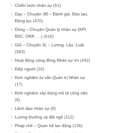
Chiến lược nhân sự
(51)
Dạy – Chuyện 3Đ – Đánh giá, Đào tạo,
Động lực
(470)
Dùng – Chuyện Quản lý nhân sự (KPI,
BSC, OKR, …)
(616)
Giữ – Chuyện 3L – Lương, Lậu, Luật
(583)
Hoạt động cộng đồng Nhân sự Vn
(492)
Kiếp người
(16)
Kinh nghiệm tư vấn Quản trị Nhân sự
(17)
Kinh nghiệm xây dựng mô tả công việc
(8)
Lãnh đạo nhân sự
(8)
Lương thưởng và đãi ngộ
(112)
Pháp chế – Quan hệ lao động
(136)