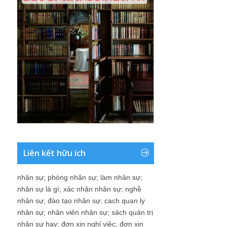
Liên kết hữu ích
nhân sự
;
phòng nhân sự
;
làm nhân sự
;
nhân sự là gì
;
xác nhận nhân sự
;
nghề
nhân sự
;
đào tạo nhân sự
;
cach quan ly
nhân sự
;
nhân viên nhân sự
;
sách quản trị
nhân sự hay
;
đơn xin nghỉ việc
;
đơn xin