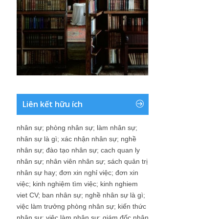
Liên kết hữu ích
nhân sự
;
phòng nhân sự
;
làm nhân sự
;
nhân sự là gì
;
xác nhận nhân sự
;
nghề
nhân sự
;
đào tạo nhân sự
;
cach quan ly
nhân sự
;
nhân viên nhân sự
;
sách quản trị
nhân sự hay
;
đơn xin nghỉ việc
;
đơn xin
việc
;
kinh nghiệm tìm việc
;
kinh nghiem
viet CV
;
ban nhân sự
;
nghề nhân sự là gì
;
việc làm trưởng phòng nhân sự
;
kiến thức
nhân sự
;
việc làm nhân sự
;
giám đốc nhân