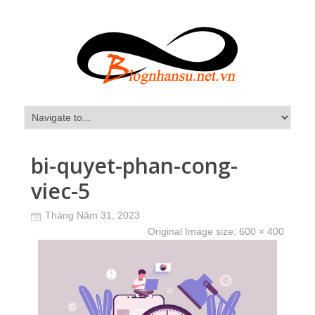
bi-quyet-phan-cong-
viec-5
Tháng Năm 31, 2023
Original Image size:
600 × 400