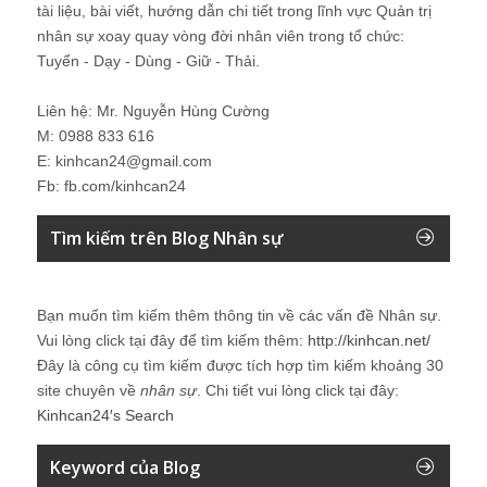
tài liệu, bài viết, hướng dẫn chi tiết trong lĩnh vực Quản trị
nhân sự xoay quay vòng đời nhân viên trong tổ chức:
Tuyển - Dạy - Dùng - Giữ - Thải.
Liên hệ: Mr. Nguyễn Hùng Cường
M: 0988 833 616
E: kinhcan24@gmail.com
Fb: fb.com/kinhcan24
Tìm kiếm trên Blog Nhân sự
Bạn muốn tìm kiếm thêm thông tin về các vấn đề
Nhân sự
.
Vui lòng click tại đây để tìm kiếm thêm:
http://kinhcan.net/
Đây là công cụ tìm kiếm được tích hợp tìm kiếm khoảng 30
site chuyên về
nhân sự
. Chi tiết vui lòng click tại đây:
Kinhcan24′s Search
Keyword của Blog