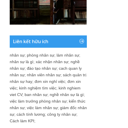
Liên kết hữu ích
nhân sự
;
phòng nhân sự
;
làm nhân sự
;
nhân sự là gì
;
xác nhận nhân sự
;
nghề
nhân sự
;
đào tạo nhân sự
;
cach quan ly
nhân sự
;
nhân viên nhân sự
;
sách quản trị
nhân sự hay
;
đơn xin nghỉ việc
;
đơn xin
việc
;
kinh nghiệm tìm việc
;
kinh nghiem
viet CV
;
ban nhân sự
;
nghề nhân sự là gì
;
việc làm trưởng phòng nhân sự
;
kiến thức
nhân sự
;
việc làm nhân sự
;
giám đốc nhân
sự
;
cách tính lương
;
công ty nhân sự
;
Cách làm KPI
;