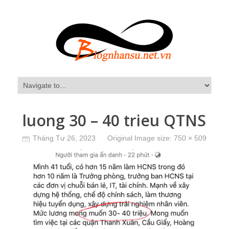
luong 30 – 40 trieu QTNS
Tháng Tư 26, 2023
Original Image size:
750 × 509