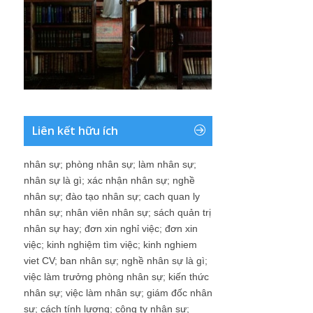
Liên kết hữu ích
nhân sự
;
phòng nhân sự
;
làm nhân sự
;
nhân sự là gì
;
xác nhận nhân sự
;
nghề
nhân sự
;
đào tạo nhân sự
;
cach quan ly
nhân sự
;
nhân viên nhân sự
;
sách quản trị
nhân sự hay
;
đơn xin nghỉ việc
;
đơn xin
việc
;
kinh nghiệm tìm việc
;
kinh nghiem
viet CV
;
ban nhân sự
;
nghề nhân sự là gì
;
việc làm trưởng phòng nhân sự
;
kiến thức
nhân sự
;
việc làm nhân sự
;
giám đốc nhân
sự
;
cách tính lương
;
công ty nhân sự
;