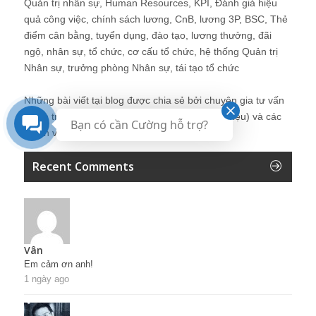
Quản trị nhân sự, Human Resources, KPI, Đánh giá hiệu
quả công việc, chính sách lương, CnB, lương 3P, BSC, Thẻ
điểm cân bằng, tuyển dụng, đào tạo, lương thưởng, đãi
ngộ, nhân sự, tổ chức, cơ cấu tổ chức, hệ thống Quản trị
Nhân sự, trưởng phòng Nhân sự, tái tạo tổ chức
Những bài viết tại blog được chia sẻ bởi chuyên gia tư vấn
Quản trị Nhân sự Nguyễn Hùng Cường (
giới thiệu
) và các
Bạn có cần Cường hỗ trợ?
thành viên khác trong cộng đồng Nhân sự.
Recent Comments
Vân
Em cảm ơn anh!
1 ngày ago