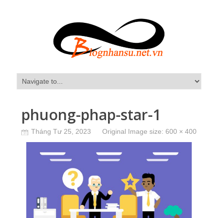
phuong-phap-star-1
Tháng Tư 25, 2023
Original Image size:
600 × 400