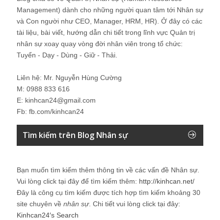
Management) dành cho những người quan tâm tới Nhân sự
và Con người như CEO, Manager, HRM, HR). Ở đây có các
tài liệu, bài viết, hướng dẫn chi tiết trong lĩnh vực Quản trị
nhân sự xoay quay vòng đời nhân viên trong tổ chức:
Tuyển - Dạy - Dùng - Giữ - Thải.
Liên hệ: Mr. Nguyễn Hùng Cường
M: 0988 833 616
E: kinhcan24@gmail.com
Fb: fb.com/kinhcan24
Tìm kiếm trên Blog Nhân sự
Bạn muốn tìm kiếm thêm thông tin về các vấn đề
Nhân sự
.
Vui lòng click tại đây để tìm kiếm thêm:
http://kinhcan.net/
Đây là công cụ tìm kiếm được tích hợp tìm kiếm khoảng 30
site chuyên về
nhân sự
. Chi tiết vui lòng click tại đây:
Kinhcan24′s Search