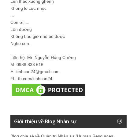
Lên thác xuống ghềnh
Không lo cực nhọc
...
Con ơi, ...
Lên đường
Không bao giờ nhỏ bé được
Nghe con.
Liên hệ: Mr. Nguyễn Hùng Cường
M: 0988 833 616
E: kinhcan24@gmail.com
Fb: fb.com/kinhcan24
Giới thiệu về Blog Nhân sự
Blog chia sẻ về Quản trị Nhân sự (Human Resources