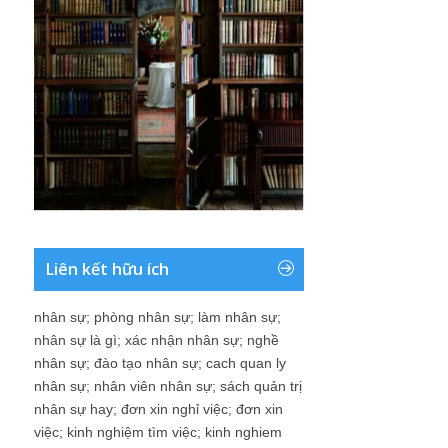
Liên kết hữu ích
nhân sự
;
phòng nhân sự
;
làm nhân sự
;
nhân sự là gì
;
xác nhận nhân sự
;
nghề
nhân sự
;
đào tạo nhân sự
;
cach quan ly
nhân sự
;
nhân viên nhân sự
;
sách quản trị
nhân sự hay
;
đơn xin nghỉ việc
;
đơn xin
việc
;
kinh nghiệm tìm việc
;
kinh nghiem