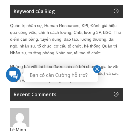
Keyword của Blog
Quản trị nhân sự, Human Resources, KPI, Đánh giá hiệu
quả công việc, chính sách lương, CnB, lương 3P, BSC, Thẻ
điểm cân bằng, tuyển dụng, đào tạo, lương thưởng, đãi
ngộ, nhân sự, tổ chức, cơ cấu tổ chức, hệ thống Quản trị
Nhân sự, trưởng phòng Nhân sự, tái tạo tổ chức
Những bài viết tại blog được chia sẻ bởi chuyên gia tư vấn
Quản trị Nhân sự Nguyễn Hùng Cường (
giới thiệu
) và các
Bạn có cần Cường hỗ trợ?
thành viên khác trong cộng đồng Nhân sự.
Recent Comments
Lê Minh