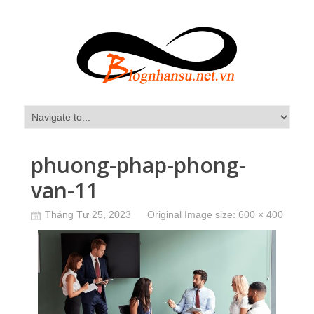
phuong-phap-phong-
van-11
Tháng Tư 25, 2023
Original Image size:
600 × 400