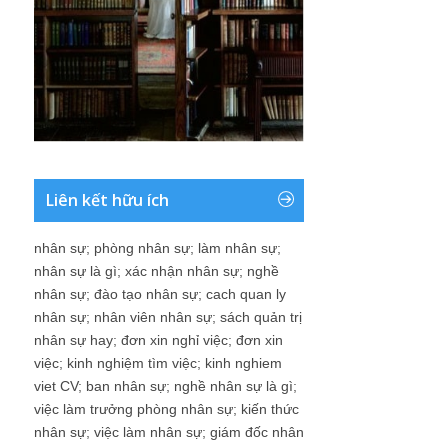
Liên kết hữu ích
nhân sự
;
phòng nhân sự
;
làm nhân sự
;
nhân sự là gì
;
xác nhận nhân sự
;
nghề
nhân sự
;
đào tạo nhân sự
;
cach quan ly
nhân sự
;
nhân viên nhân sự
;
sách quản trị
nhân sự hay
;
đơn xin nghỉ việc
;
đơn xin
việc
;
kinh nghiệm tìm việc
;
kinh nghiem
viet CV
;
ban nhân sự
;
nghề nhân sự là gì
;
việc làm trưởng phòng nhân sự
;
kiến thức
nhân sự
;
việc làm nhân sự
;
giám đốc nhân