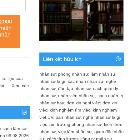
Liên kết hữu ích
nhân sự
;
phòng nhân sự
;
làm nhân sự
;
tài liệu của
nhân sự là gì
;
xác nhận nhân sự
;
nghề
i ....
Xem các
nhân sự
;
đào tạo nhân sự
;
cach quan ly
nhân sự
;
nhân viên nhân sự
;
sách quản trị
nhân sự hay
;
đơn xin nghỉ việc
;
đơn xin
việc
;
kinh nghiệm tìm việc
;
kinh nghiem
viet CV
;
ban nhân sự
;
nghề nhân sự là gì
;
việc làm trưởng phòng nhân sự
;
kiến thức
n cách làm cơ
nhân sự
;
việc làm nhân sự
;
giám đốc nhân
anh
06.08.2026
sự
;
cách tính lương
;
công ty nhân sự
;