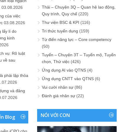
hân loại ngạch
Thải – Chuyện 3Q – Quan hệ lao động,
n
03.08.2026
Quy trình, Quy chế
(220)
ng của việc
Thư viện BSC & KPI
(116)
ức
03.08.2026
Tri thức tuyển dụng
(159)
lấy lí do
ớng kinh
Từ điển năng lực – Core competency
.2026
(50)
h vụ: Rõ luật
Tuyển – Chuyện 3T – Tuyển mộ, Tuyển
u về sau
chọn, Thử việc
(426)
Ứng dụng AI vào QTNS
(4)
là phải lập thỏa
Ứng dụng CNTT vào QTNS
(6)
1.07.2026
Vui cười nhân sự
(86)
 dựng và đăng
Đánh giá nhân sự
(22)
0.07.2026
NÓI VỚI CON
ển Blog
uyền iCPO cho