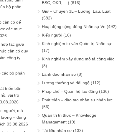
hận xác định
BSC, OKR, …)
(616)
của bộ phận
Giữ – Chuyện 3L – Lương, Lậu, Luật
(582)
 cần có để
Hoạt động cộng đồng Nhân sự Vn
(492)
ược các mục
Kiếp người
(16)
2026
Kinh nghiệm tư vấn Quản trị Nhân sự
 hợp tác giữa
(17)
chức cần có quy
oàn công ty
Kinh nghiệm xây dựng mô tả công việc
(8)
o các bộ phận
Lãnh đạo nhân sự
(8)
Lương thưởng và đãi ngộ
(112)
át triển bền
Pháp chế – Quan hệ lao động
(136)
ồ, vai trò
Phát triển – đào tạo nhân sự nhân lực
3.08.2026
(56)
ần người, mà
Quản trị tri thức – Knowledge
 lượng – đúng
Management
(19)
ách
03.08.2026
Tài liệu nhân sự
(133)