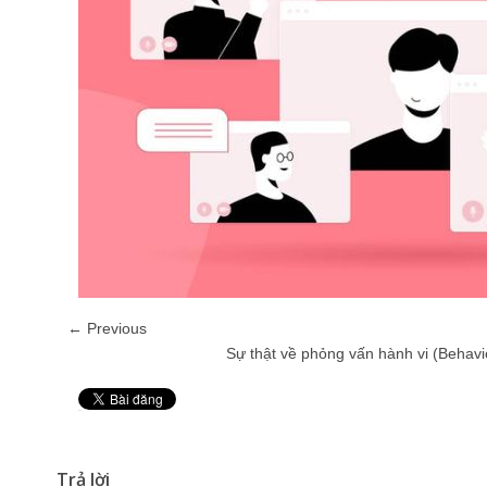
← Previous
Sự thật về phỏng vấn hành vi (Behavio
Pin It
Trả lời