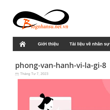
Giới thiệu
Tài liệu về nhân sự
Học viện Nhân sư
phong-van-hanh-vi-la-gi-8
Tháng Tư 7, 2023