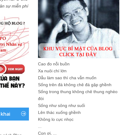
Nhân sự miễn phí
Cao đo nỗi buồn
Xa nuôi chí lớn
Dẫu làm sao thì cha vẫn muốn
Sống trên đá không chê đá gập ghềnh
Sống trong thung không chê thung nghèo
đói
Sống như sông như suối
Lên thác xuống ghềnh
 khai
Không lo cực nhọc
...
Con ơi, ...