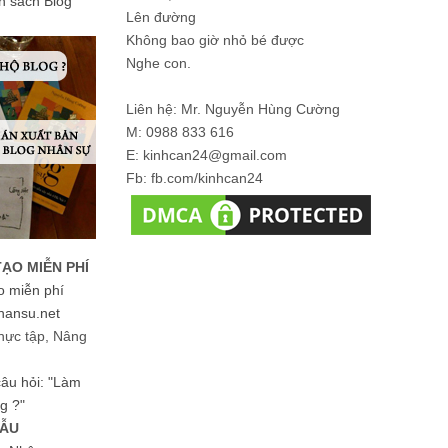
ản sách Blog
Lên đường
Không bao giờ nhỏ bé được
Nghe con.
Liên hệ: Mr. Nguyễn Hùng Cường
M: 0988 833 616
E: kinhcan24@gmail.com
Fb: fb.com/kinhcan24
TẠO MIỄN PHÍ
o miễn phí
hansu.net
hực tập, Nâng
 câu hỏi: "Làm
g ?"
MẪU