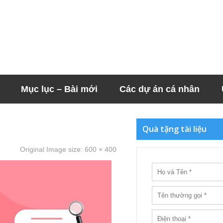
Mục lục – Bài mới
Các dự án cá nhân
Quà tặng tài liệu
Original Image size:
600 × 400