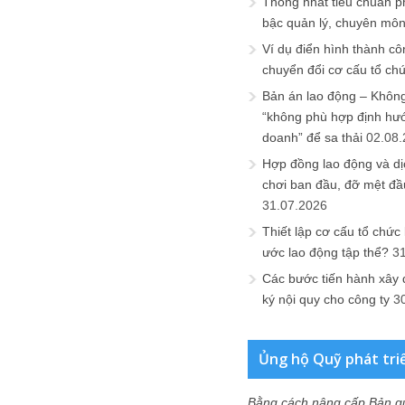
Thống nhất tiêu chuẩn p
bậc quản lý, chuyên mô
Ví dụ điển hình thành cô
chuyển đổi cơ cấu tổ ch
Bản án lao động – Không 
“không phù hợp định hư
doanh” để sa thải
02.08
Hợp đồng lao động và dịc
chơi ban đầu, đỡ mệt đầ
31.07.2026
Thiết lập cơ cấu tổ chức 
ước lao động tập thể?
3
Các bước tiến hành xây
ký nội quy cho công ty
3
Ủng hộ Quỹ phát tri
Bằng cách nâng cấp Bản q