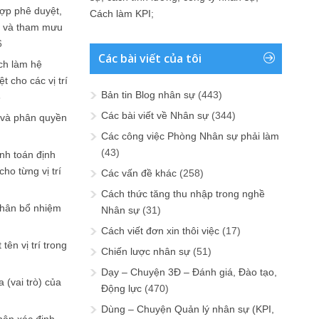
ợp phê duyệt,
Cách làm KPI
;
in và tham mưu
6
Các bài viết của tôi
ch làm hệ
t cho các vị trí
Bản tin Blog nhân sự
(443)
6
Các bài viết về Nhân sự
(344)
 và phân quyền
Các công việc Phòng Nhân sự phải làm
(43)
ính toán định
ho từng vị trí
Các vấn đề khác
(258)
Cách thức tăng thu nhập trong nghề
phân bổ nhiệm
Nhân sự
(31)
Cách viết đơn xin thôi việc
(17)
tên vị trí trong
Chiến lược nhân sự
(51)
Dạy – Chuyện 3Đ – Đánh giá, Đào tạo,
 (vai trò) của
Động lực
(470)
Dùng – Chuyện Quản lý nhân sự (KPI,