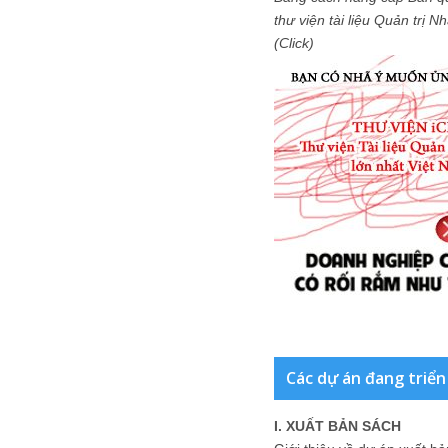
thư viện tài liệu Quản trị 
(Click)
Các dự án đang triển
I. XUẤT BẢN SÁCH