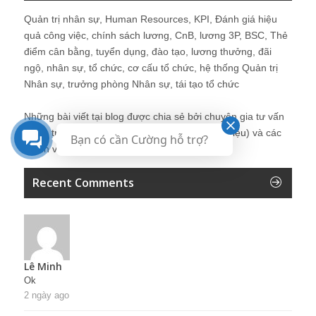
Quản trị nhân sự, Human Resources, KPI, Đánh giá hiệu
quả công việc, chính sách lương, CnB, lương 3P, BSC, Thẻ
điểm cân bằng, tuyển dụng, đào tạo, lương thưởng, đãi
ngộ, nhân sự, tổ chức, cơ cấu tổ chức, hệ thống Quản trị
Nhân sự, trưởng phòng Nhân sự, tái tạo tổ chức
Những bài viết tại blog được chia sẻ bởi chuyên gia tư vấn
Quản trị Nhân sự Nguyễn Hùng Cường (
giới thiệu
) và các
Bạn có cần Cường hỗ trợ?
thành viên khác trong cộng đồng Nhân sự.
Recent Comments
Lê Minh
Ok
2 ngày ago