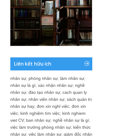
Liên kết hữu ích
nhân sự
;
phòng nhân sự
;
làm nhân sự
;
nhân sự là gì
;
xác nhận nhân sự
;
nghề
nhân sự
;
đào tạo nhân sự
;
cach quan ly
nhân sự
;
nhân viên nhân sự
;
sách quản trị
nhân sự hay
;
đơn xin nghỉ việc
;
đơn xin
việc
;
kinh nghiệm tìm việc
;
kinh nghiem
viet CV
;
ban nhân sự
;
nghề nhân sự là gì
;
việc làm trưởng phòng nhân sự
;
kiến thức
nhân sự
;
việc làm nhân sự
;
giám đốc nhân