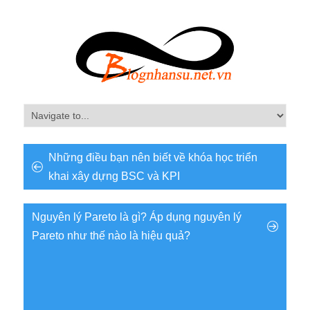
Những điều bạn nên biết về khóa học triển
khai xây dựng BSC và KPI
Nguyên lý Pareto là gì? Áp dụng nguyên lý
Pareto như thế nào là hiệu quả?