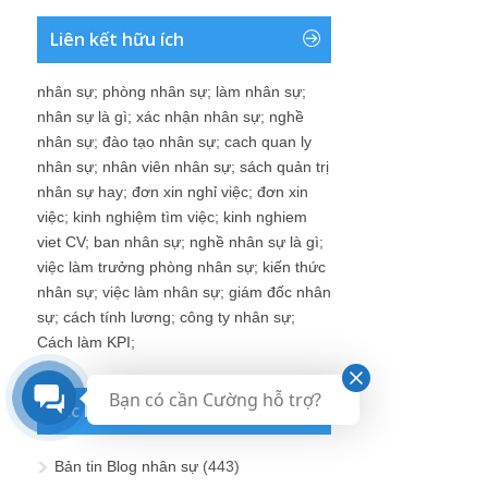
Liên kết hữu ích
nhân sự
;
phòng nhân sự
;
làm nhân sự
;
nhân sự là gì
;
xác nhận nhân sự
;
nghề
nhân sự
;
đào tạo nhân sự
;
cach quan ly
nhân sự
;
nhân viên nhân sự
;
sách quản trị
nhân sự hay
;
đơn xin nghỉ việc
;
đơn xin
việc
;
kinh nghiệm tìm việc
;
kinh nghiem
viet CV
;
ban nhân sự
;
nghề nhân sự là gì
;
việc làm trưởng phòng nhân sự
;
kiến thức
nhân sự
;
việc làm nhân sự
;
giám đốc nhân
sự
;
cách tính lương
;
công ty nhân sự
;
Cách làm KPI
;
Bạn có cần Cường hỗ trợ?
Các bài viết của tôi
Bản tin Blog nhân sự
(443)