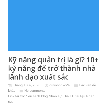
Kỹ năng quản trị là gì? 10+
kỹ năng để trở thành nhà
lãnh đạo xuất sắc
Tháng Tư 4, 2023
quynhnt.kc24
Các vấn đề
khác
No comments
Link tài trợ:
Seri sách Blog Nhân sự
; Đĩa CD
tài liệu Nhân
sự
;