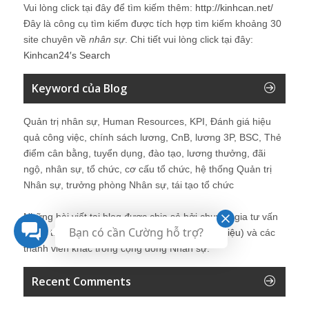
Vui lòng click tại đây để tìm kiếm thêm:
http://kinhcan.net/
Đây là công cụ tìm kiếm được tích hợp tìm kiếm khoảng 30
site chuyên về
nhân sự
. Chi tiết vui lòng click tại đây:
Kinhcan24′s Search
Keyword của Blog
Quản trị nhân sự, Human Resources, KPI, Đánh giá hiệu
quả công việc, chính sách lương, CnB, lương 3P, BSC, Thẻ
điểm cân bằng, tuyển dụng, đào tạo, lương thưởng, đãi
ngộ, nhân sự, tổ chức, cơ cấu tổ chức, hệ thống Quản trị
Nhân sự, trưởng phòng Nhân sự, tái tạo tổ chức
Những bài viết tại blog được chia sẻ bởi chuyên gia tư vấn
Bạn có cần Cường hỗ trợ?
Quản trị Nhân sự Nguyễn Hùng Cường (
giới thiệu
) và các
thành viên khác trong cộng đồng Nhân sự.
Recent Comments