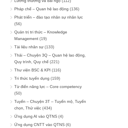
Lương thưởng và đãi ngộ
(112)
Pháp chế – Quan hệ lao động
(136)
Phát triển – đào tạo nhân sự nhân lực
(56)
Quản trị tri thức – Knowledge
Management
(19)
Tài liệu nhân sự
(133)
Thải – Chuyện 3Q – Quan hệ lao động,
Quy trình, Quy chế
(221)
Thư viện BSC & KPI
(116)
Tri thức tuyển dụng
(159)
Từ điển năng lực – Core competency
(50)
Tuyển – Chuyện 3T – Tuyển mộ, Tuyển
chọn, Thử việc
(434)
Ứng dụng AI vào QTNS
(4)
Ứng dụng CNTT vào QTNS
(6)