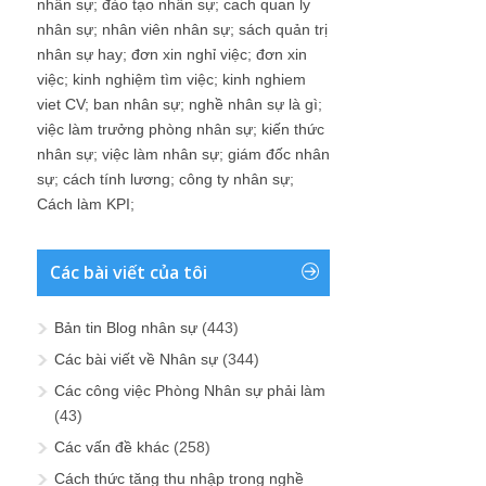
nhân sự
;
đào tạo nhân sự
;
cach quan ly
nhân sự
;
nhân viên nhân sự
;
sách quản trị
nhân sự hay
;
đơn xin nghỉ việc
;
đơn xin
việc
;
kinh nghiệm tìm việc
;
kinh nghiem
viet CV
;
ban nhân sự
;
nghề nhân sự là gì
;
việc làm trưởng phòng nhân sự
;
kiến thức
nhân sự
;
việc làm nhân sự
;
giám đốc nhân
sự
;
cách tính lương
;
công ty nhân sự
;
Cách làm KPI
;
Các bài viết của tôi
Bản tin Blog nhân sự
(443)
Các bài viết về Nhân sự
(344)
Các công việc Phòng Nhân sự phải làm
(43)
Các vấn đề khác
(258)
Cách thức tăng thu nhập trong nghề