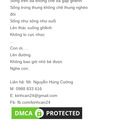
Sống trên đá không chê đá gập ghềnh
Sống trong thung không chê thung nghèo
đói
Sống như sông như suối
Lên thác xuống ghềnh
Không lo cực nhọc
...
Con ơi, ...
Lên đường
Không bao giờ nhỏ bé được
Nghe con.
Liên hệ: Mr. Nguyễn Hùng Cường
M: 0988 833 616
E: kinhcan24@gmail.com
Fb: fb.com/kinhcan24