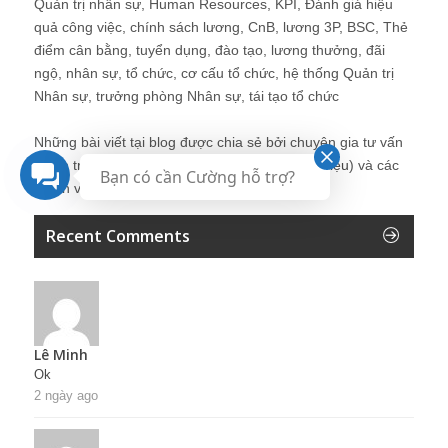
Quản trị nhân sự, Human Resources, KPI, Đánh giá hiệu
quả công việc, chính sách lương, CnB, lương 3P, BSC, Thẻ
điểm cân bằng, tuyển dụng, đào tạo, lương thưởng, đãi
ngộ, nhân sự, tổ chức, cơ cấu tổ chức, hệ thống Quản trị
Nhân sự, trưởng phòng Nhân sự, tái tạo tổ chức
Những bài viết tại blog được chia sẻ bởi chuyên gia tư vấn
Quản trị Nhân sự Nguyễn Hùng Cường (
giới thiệu
) và các
Bạn có cần Cường hỗ trợ?
thành viên khác trong cộng đồng Nhân sự.
Recent Comments
Lê Minh
Ok
2 ngày ago