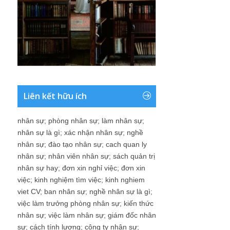
Liên kết hữu ích
nhân sự
;
phòng nhân sự
;
làm nhân sự
;
nhân sự là gì
;
xác nhận nhân sự
;
nghề
nhân sự
;
đào tạo nhân sự
;
cach quan ly
nhân sự
;
nhân viên nhân sự
;
sách quản trị
nhân sự hay
;
đơn xin nghỉ việc
;
đơn xin
việc
;
kinh nghiệm tìm việc
;
kinh nghiem
viet CV
;
ban nhân sự
;
nghề nhân sự là gì
;
việc làm trưởng phòng nhân sự
;
kiến thức
nhân sự
;
việc làm nhân sự
;
giám đốc nhân
sự
;
cách tính lương
;
công ty nhân sự
;