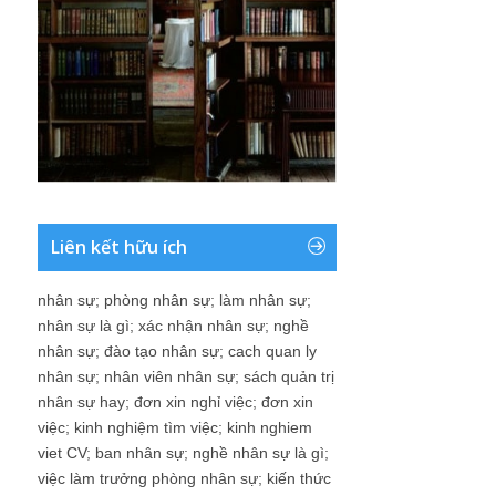
Liên kết hữu ích
nhân sự
;
phòng nhân sự
;
làm nhân sự
;
nhân sự là gì
;
xác nhận nhân sự
;
nghề
nhân sự
;
đào tạo nhân sự
;
cach quan ly
nhân sự
;
nhân viên nhân sự
;
sách quản trị
nhân sự hay
;
đơn xin nghỉ việc
;
đơn xin
việc
;
kinh nghiệm tìm việc
;
kinh nghiem
viet CV
;
ban nhân sự
;
nghề nhân sự là gì
;
việc làm trưởng phòng nhân sự
;
kiến thức