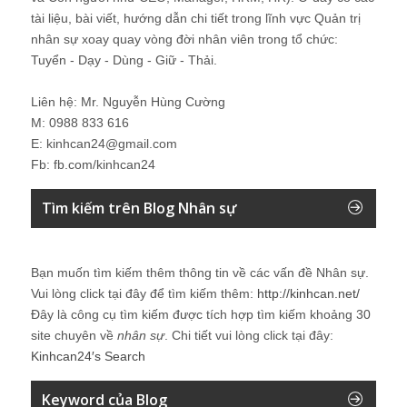
tài liệu, bài viết, hướng dẫn chi tiết trong lĩnh vực Quản trị
nhân sự xoay quay vòng đời nhân viên trong tổ chức:
Tuyển - Dạy - Dùng - Giữ - Thải.
Liên hệ: Mr. Nguyễn Hùng Cường
M: 0988 833 616
E: kinhcan24@gmail.com
Fb: fb.com/kinhcan24
Tìm kiếm trên Blog Nhân sự
Bạn muốn tìm kiếm thêm thông tin về các vấn đề
Nhân sự
.
Vui lòng click tại đây để tìm kiếm thêm:
http://kinhcan.net/
Đây là công cụ tìm kiếm được tích hợp tìm kiếm khoảng 30
site chuyên về
nhân sự
. Chi tiết vui lòng click tại đây:
Kinhcan24′s Search
Keyword của Blog