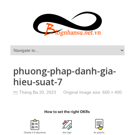
phuong-phap-danh-gia-
hieu-suat-7
Tháng Ba 20, 2023
Original Image size:
600 × 400