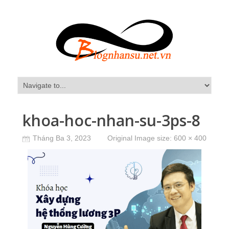
khoa-hoc-nhan-su-3ps-8
Tháng Ba 3, 2023
Original Image size:
600 × 400