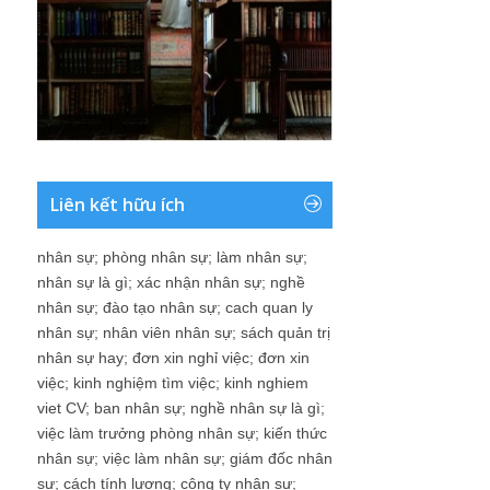
Liên kết hữu ích
nhân sự
;
phòng nhân sự
;
làm nhân sự
;
nhân sự là gì
;
xác nhận nhân sự
;
nghề
nhân sự
;
đào tạo nhân sự
;
cach quan ly
nhân sự
;
nhân viên nhân sự
;
sách quản trị
nhân sự hay
;
đơn xin nghỉ việc
;
đơn xin
việc
;
kinh nghiệm tìm việc
;
kinh nghiem
viet CV
;
ban nhân sự
;
nghề nhân sự là gì
;
việc làm trưởng phòng nhân sự
;
kiến thức
nhân sự
;
việc làm nhân sự
;
giám đốc nhân
sự
;
cách tính lương
;
công ty nhân sự
;