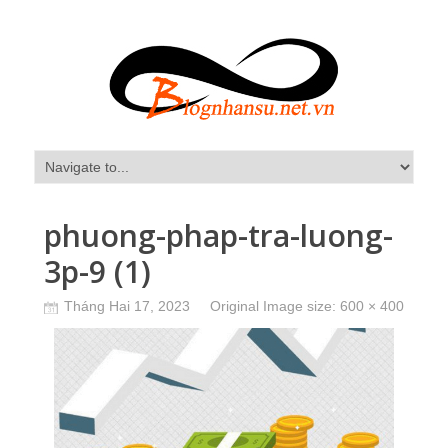
phuong-phap-tra-luong-
3p-9 (1)
Tháng Hai 17, 2023
Original Image size:
600 × 400