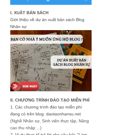
I. XUẤT BẢN SÁCH
Giới thiệu về dự án xuất bản sách Blog
Nhân sự
II. CHƯƠNG TRÌNH ĐÀO TẠO MIỄN PHÍ
1.
Các chương trình đào tạo miễn phí
đang có trên blog: daotaonhansu.net
(Nghề Nhân sự, Sinh viên thực tập, Nâng
cao thu nhập ...)
2.
Ví dụ thực tế trả lời cho câu hỏi: "Làm