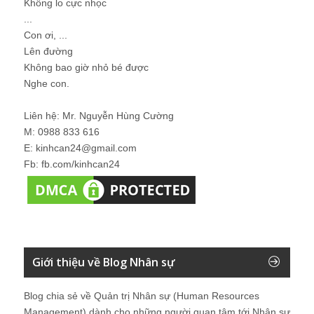
Không lo cực nhọc
...
Con ơi, ...
Lên đường
Không bao giờ nhỏ bé được
Nghe con.
Liên hệ: Mr. Nguyễn Hùng Cường
M: 0988 833 616
E: kinhcan24@gmail.com
Fb: fb.com/kinhcan24
Giới thiệu về Blog Nhân sự
Blog chia sẻ về Quản trị Nhân sự (Human Resources
Management) dành cho những người quan tâm tới Nhân sự