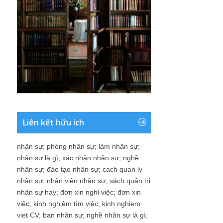
Liên kết hữu ích
nhân sự
;
phòng nhân sự
;
làm nhân sự
;
nhân sự là gì
;
xác nhận nhân sự
;
nghề
nhân sự
;
đào tạo nhân sự
;
cach quan ly
nhân sự
;
nhân viên nhân sự
;
sách quản trị
nhân sự hay
;
đơn xin nghỉ việc
;
đơn xin
việc
;
kinh nghiệm tìm việc
;
kinh nghiem
viet CV
;
ban nhân sự
;
nghề nhân sự là gì
;