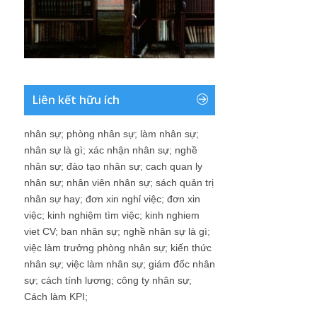
Liên kết hữu ích
nhân sự
;
phòng nhân sự
;
làm nhân sự
;
nhân sự là gì
;
xác nhận nhân sự
;
nghề
nhân sự
;
đào tạo nhân sự
;
cach quan ly
nhân sự
;
nhân viên nhân sự
;
sách quản trị
nhân sự hay
;
đơn xin nghỉ việc
;
đơn xin
việc
;
kinh nghiệm tìm việc
;
kinh nghiem
viet CV
;
ban nhân sự
;
nghề nhân sự là gì
;
việc làm trưởng phòng nhân sự
;
kiến thức
nhân sự
;
việc làm nhân sự
;
giám đốc nhân
sự
;
cách tính lương
;
công ty nhân sự
;
Cách làm KPI
;