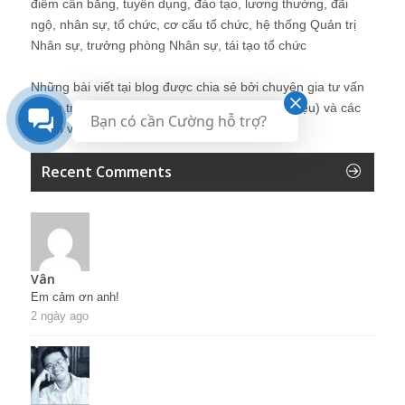
điểm cân bằng, tuyển dụng, đào tạo, lương thưởng, đãi
ngộ, nhân sự, tổ chức, cơ cấu tổ chức, hệ thống Quản trị
Nhân sự, trưởng phòng Nhân sự, tái tạo tổ chức
Những bài viết tại blog được chia sẻ bởi chuyên gia tư vấn
Quản trị Nhân sự Nguyễn Hùng Cường (
giới thiệu
) và các
Bạn có cần Cường hỗ trợ?
thành viên khác trong cộng đồng Nhân sự.
Recent Comments
Vân
Em cảm ơn anh!
2 ngày ago