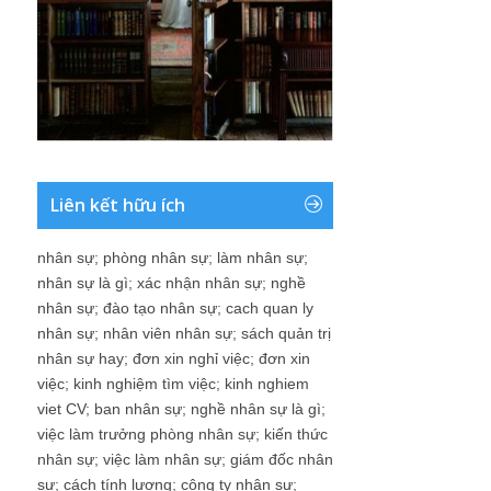
Liên kết hữu ích
nhân sự
;
phòng nhân sự
;
làm nhân sự
;
nhân sự là gì
;
xác nhận nhân sự
;
nghề
nhân sự
;
đào tạo nhân sự
;
cach quan ly
nhân sự
;
nhân viên nhân sự
;
sách quản trị
nhân sự hay
;
đơn xin nghỉ việc
;
đơn xin
việc
;
kinh nghiệm tìm việc
;
kinh nghiem
viet CV
;
ban nhân sự
;
nghề nhân sự là gì
;
việc làm trưởng phòng nhân sự
;
kiến thức
nhân sự
;
việc làm nhân sự
;
giám đốc nhân
sự
;
cách tính lương
;
công ty nhân sự
;