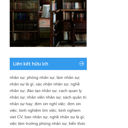
Liên kết hữu ích
nhân sự
;
phòng nhân sự
;
làm nhân sự
;
nhân sự là gì
;
xác nhận nhân sự
;
nghề
nhân sự
;
đào tạo nhân sự
;
cach quan ly
nhân sự
;
nhân viên nhân sự
;
sách quản trị
nhân sự hay
;
đơn xin nghỉ việc
;
đơn xin
việc
;
kinh nghiệm tìm việc
;
kinh nghiem
viet CV
;
ban nhân sự
;
nghề nhân sự là gì
;
việc làm trưởng phòng nhân sự
;
kiến thức