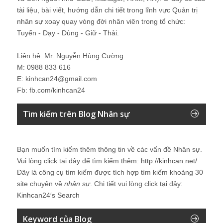
tài liệu, bài viết, hướng dẫn chi tiết trong lĩnh vực Quản trị
nhân sự xoay quay vòng đời nhân viên trong tổ chức:
Tuyển - Dạy - Dùng - Giữ - Thải.
Liên hệ: Mr. Nguyễn Hùng Cường
M: 0988 833 616
E: kinhcan24@gmail.com
Fb: fb.com/kinhcan24
Tìm kiếm trên Blog Nhân sự
Bạn muốn tìm kiếm thêm thông tin về các vấn đề
Nhân sự
.
Vui lòng click tại đây để tìm kiếm thêm:
http://kinhcan.net/
Đây là công cụ tìm kiếm được tích hợp tìm kiếm khoảng 30
site chuyên về
nhân sự
. Chi tiết vui lòng click tại đây:
Kinhcan24′s Search
Keyword của Blog