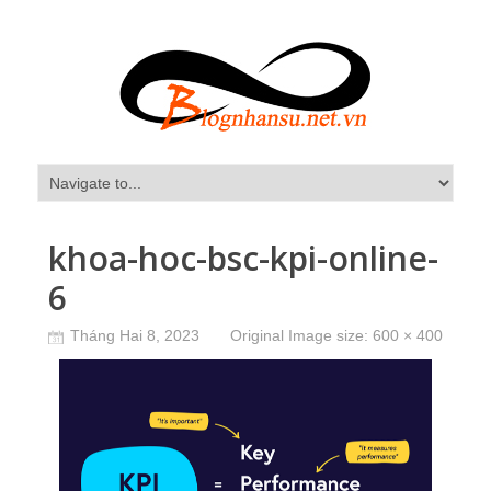
khoa-hoc-bsc-kpi-online-
6
Tháng Hai 8, 2023
Original Image size:
600 × 400