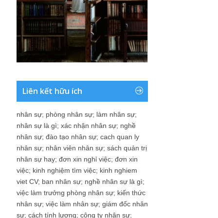
Liên kết hữu ích
nhân sự
;
phòng nhân sự
;
làm nhân sự
;
nhân sự là gì
;
xác nhận nhân sự
;
nghề
nhân sự
;
đào tạo nhân sự
;
cach quan ly
nhân sự
;
nhân viên nhân sự
;
sách quản trị
nhân sự hay
;
đơn xin nghỉ việc
;
đơn xin
việc
;
kinh nghiệm tìm việc
;
kinh nghiem
viet CV
;
ban nhân sự
;
nghề nhân sự là gì
;
việc làm trưởng phòng nhân sự
;
kiến thức
nhân sự
;
việc làm nhân sự
;
giám đốc nhân
sự
;
cách tính lương
;
công ty nhân sự
;